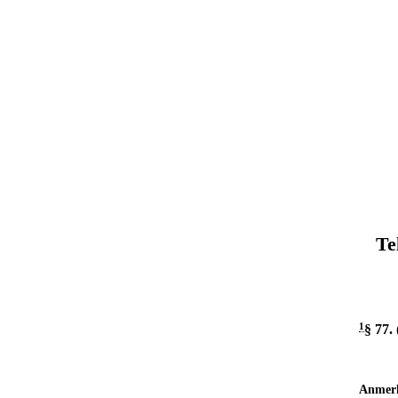
Te
1
§ 77
.
Anmer