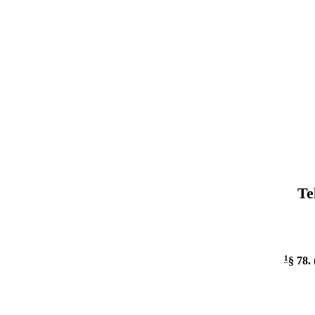
Te
1
§ 78
.