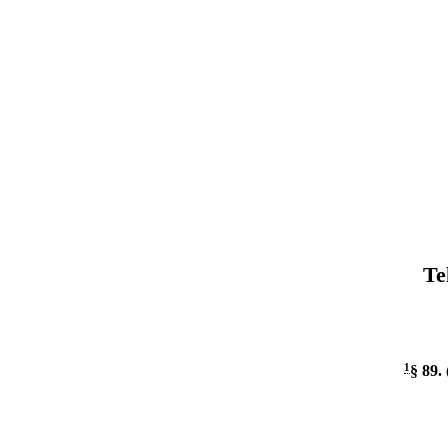
Te
1
§ 89
.