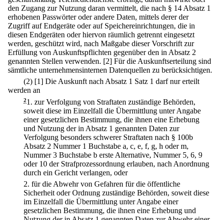
den Zugang zur Nutzung daran vermittelt, die nach § 14 Absatz 1
erhobenen Passwörter oder andere Daten, mittels derer der
Zugriff auf Endgeräte oder auf Speichereinrichtungen, die in
diesen Endgeräten oder hiervon räumlich getrennt eingesetzt
werden, geschützt wird, nach Maßgabe dieser Vorschrift zur
Erfüllung von Auskunftspflichten gegenüber den in Absatz 2
genannten Stellen verwenden.
[2] Für die Auskunftserteilung sind
sämtliche unternehmensinternen Datenquellen zu berücksichtigen.
(2)
[1] Die Auskunft nach Absatz 1 Satz 1 darf nur erteilt
werden an
2
1.
zur Verfolgung von Straftaten zuständige Behörden,
soweit diese im Einzelfall die Übermittlung unter Angabe
einer gesetzlichen Bestimmung, die ihnen eine Erhebung
und Nutzung der in Absatz 1 genannten Daten zur
Verfolgung besonders schwerer Straftaten nach § 100b
Absatz 2 Nummer 1 Buchstabe a, c, e, f, g, h oder m,
Nummer 3 Buchstabe b erste Alternative, Nummer 5, 6, 9
oder 10 der Strafprozessordnung erlauben, nach Anordnung
durch ein Gericht verlangen, oder
2.
für die Abwehr von Gefahren für die öffentliche
Sicherheit oder Ordnung zuständige Behörden, soweit diese
im Einzelfall die Übermittlung unter Angabe einer
gesetzlichen Bestimmung, die ihnen eine Erhebung und
Nutzung der in Absatz 1 genannten Daten zur Abwehr einer