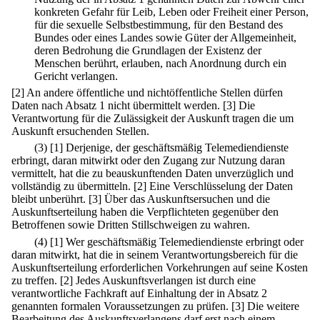
konkreten Gefahr für Leib, Leben oder Freiheit einer Person,
für die sexuelle Selbstbestimmung, für den Bestand des
Bundes oder eines Landes sowie Güter der Allgemeinheit,
deren Bedrohung die Grundlagen der Existenz der
Menschen berührt, erlauben, nach Anordnung durch ein
Gericht verlangen.
[2] An andere öffentliche und nichtöffentliche Stellen dürfen
Daten nach Absatz 1 nicht übermittelt werden.
[3] Die
Verantwortung für die Zulässigkeit der Auskunft tragen die um
Auskunft ersuchenden Stellen.
(3)
[1] Derjenige, der geschäftsmäßig Telemediendienste
erbringt, daran mitwirkt oder den Zugang zur Nutzung daran
vermittelt, hat die zu beauskunftenden Daten unverzüglich und
vollständig zu übermitteln.
[2] Eine Verschlüsselung der Daten
bleibt unberührt.
[3] Über das Auskunftsersuchen und die
Auskunftserteilung haben die Verpflichteten gegenüber den
Betroffenen sowie Dritten Stillschweigen zu wahren.
(4)
[1] Wer geschäftsmäßig Telemediendienste erbringt oder
daran mitwirkt, hat die in seinem Verantwortungsbereich für die
Auskunftserteilung erforderlichen Vorkehrungen auf seine Kosten
zu treffen.
[2] Jedes Auskunftsverlangen ist durch eine
verantwortliche Fachkraft auf Einhaltung der in Absatz 2
genannten formalen Voraussetzungen zu prüfen.
[3] Die weitere
Bearbeitung des Auskunftsverlangens darf erst nach einem