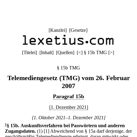
[
Kanzlei
] [
Gesetze
]
[
Titelei
] [
Inhalt
] [
Quellen
]
[
<
]
§ 15b TMG
[
>
]
§ 15b TMG
Telemediengesetz (TMG) vom 26. Februar
2007
Paragraf 15b
[1. Dezember 2021]
[1. Oktober 2021–1. Dezember 2021]
1
§ 15b
.
Auskunftsverfahren bei Passwörtern und anderen
Zugangsdaten.
(1)
[1] Abweichend von § 15a darf derjenige, der
geschäftsmäßig Telemediendienste erbringt, daran mitwirkt oder