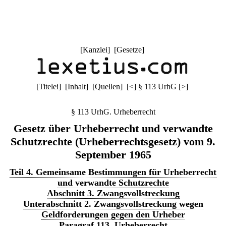
[
Kanzlei
] [
Gesetze
]
[
Titelei
] [
Inhalt
] [
Quellen
]
[
<
]
§ 113 UrhG
[
>
]
§ 113 UrhG. Urheberrecht
Gesetz über Urheberrecht und verwandte
Schutzrechte (Urheberrechtsgesetz) vom 9.
September 1965
Teil 4. Gemeinsame Bestimmungen für Urheberrecht
und verwandte Schutzrechte
Abschnitt 3. Zwangsvollstreckung
Unterabschnitt 2. Zwangsvollstreckung wegen
Geldforderungen gegen den Urheber
Paragraf 113. Urheberrecht