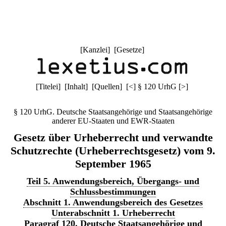
[
Kanzlei
] [
Gesetze
]
[
Titelei
] [
Inhalt
] [
Quellen
]
[
<
]
§ 120 UrhG
[
>
]
§ 120 UrhG. Deutsche Staatsangehörige und Staatsangehörige
anderer EU-Staaten und EWR-Staaten
Gesetz über Urheberrecht und verwandte
Schutzrechte (Urheberrechtsgesetz) vom 9.
September 1965
Teil 5. Anwendungsbereich, Übergangs- und
Schlussbestimmungen
Abschnitt 1. Anwendungsbereich des Gesetzes
Unterabschnitt 1. Urheberrecht
Paragraf 120. Deutsche Staatsangehörige und