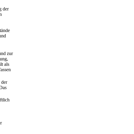
g der
n
tände
 und
und zur
gung,
lt als
fassen
 der
 Das
ftlich
r