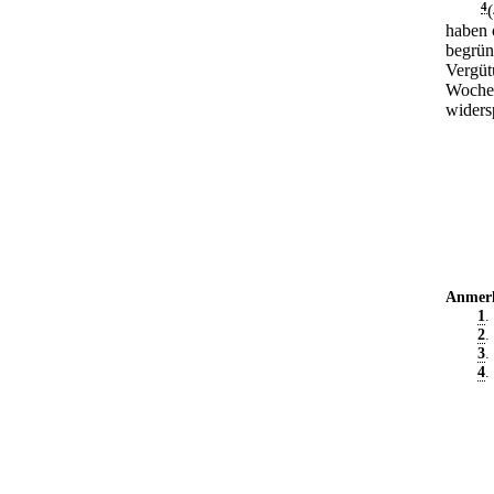
4
haben 
begrün
Vergüt
Wochen
widers
Anmer
1
.
2
.
3
.
4
.