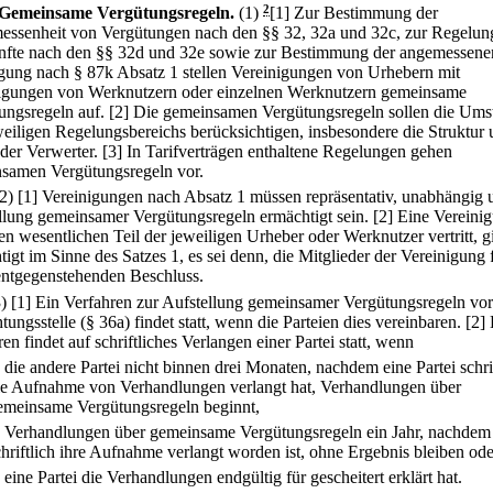
Gemeinsame Vergütungsregeln.
(1)
2
[1] Zur Bestimmung der
ssenheit von Vergütungen nach den §§ 32, 32a und 32c, zur Regelun
fte nach den §§ 32d und 32e sowie zur Bestimmung der angemessene
igung nach § 87k Absatz 1 stellen Vereinigungen von Urhebern mit
igungen von Werknutzern oder einzelnen Werknutzern gemeinsame
ungsregeln auf.
[2] Die gemeinsamen Vergütungsregeln sollen die Ums
weiligen Regelungsbereichs berücksichtigen, insbesondere die Struktur
der Verwerter.
[3] In Tarifverträgen enthaltene Regelungen gehen
samen Vergütungsregeln vor.
(2)
[1] Vereinigungen nach Absatz 1 müssen repräsentativ, unabhängig 
llung gemeinsamer Vergütungsregeln ermächtigt sein.
[2] Eine Vereini
en wesentlichen Teil der jeweiligen Urheber oder Werknutzer vertritt, gi
igt im Sinne des Satzes 1, es sei denn, die Mitglieder der Vereinigung 
entgegenstehenden Beschluss.
3)
[1] Ein Verfahren zur Aufstellung gemeinsamer Vergütungsregeln vor
tungsstelle (§ 36a) findet statt, wenn die Parteien dies vereinbaren.
[2]
en findet auf schriftliches Verlangen einer Partei statt, wenn
.
die andere Partei nicht binnen drei Monaten, nachdem eine Partei schri
ie Aufnahme von Verhandlungen verlangt hat, Verhandlungen über
emeinsame Vergütungsregeln beginnt,
.
Verhandlungen über gemeinsame Vergütungsregeln ein Jahr, nachdem
chriftlich ihre Aufnahme verlangt worden ist, ohne Ergebnis bleiben ode
.
eine Partei die Verhandlungen endgültig für gescheitert erklärt hat.