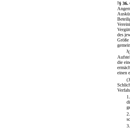
1
§ 36
.
Angeme
Auskün
Beteil
Verein
Vergüt
des je
Größe 
gemein
3
Aufste
die ein
ermächt
einen 
(
Schlich
Verfahr
1
d
g
2
s
3