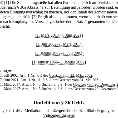
(4)
[1] Die Schlichtungsstelle hat allen Parteien, die sich am Verfahren be
oder nach § 36a Absatz 4a zur Beteiligung aufgefordert worden sind, e
deten Einigungsvorschlag zu machen, der den Inhalt der gemeinsamen
ungsregeln enthält.
[2] Er gilt als angenommen, wenn innerhalb von se
 nach Empfang des Vorschlages keine der in Satz 1 genannten Parteie
pricht.
[1. März 2017–7. Juni 2021]
[1. Juli 2002–1. März 2017]
[1. Januar 2002–1. Juli 2002]
[1. Januar 1966–1. Januar 2002]
kungen:
 1. Juli 2002: Artt. 1 Nr. 7, 3 des
Gesetzes vom 22. März 2002
.
 7. Juni 2021: Artt. 1 Nr. 11, 5 S. 1 des
Gesetzes vom 31. Mai 2021
.
 1. März 2017: Artt. 1 Nr. 5 Buchst. a, 3 S. 1 des
Gesetzes vom 20. Dezember 
 1. März 2017: Artt. 1 Nr. 5 Buchst. b, 3 S. 1 des
Gesetzes vom 20. Dezember 
Umfeld von § 36 UrhG
§ 35a UrhG. Mediation und außergerichtliche Konfliktbeilegung bei
Videoabrufdiensten