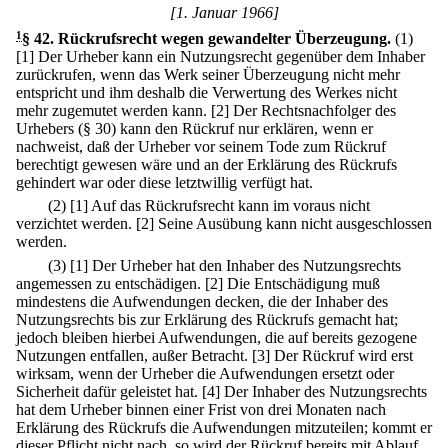
[1. Januar 1966]
1
§ 42
.
Rückrufsrecht wegen gewandelter Überzeugung.
(1)
[1] Der Urheber kann ein Nutzungsrecht gegenüber dem Inhaber
zurückrufen, wenn das Werk seiner Überzeugung nicht mehr
entspricht und ihm deshalb die Verwertung des Werkes nicht
mehr zugemutet werden kann.
[2] Der Rechtsnachfolger des
Urhebers (§ 30) kann den Rückruf nur erklären, wenn er
nachweist, daß der Urheber vor seinem Tode zum Rückruf
berechtigt gewesen wäre und an der Erklärung des Rückrufs
gehindert war oder diese letztwillig verfügt hat.
(2)
[1] Auf das Rückrufsrecht kann im voraus nicht
verzichtet werden.
[2] Seine Ausübung kann nicht ausgeschlossen
werden.
(3)
[1] Der Urheber hat den Inhaber des Nutzungsrechts
angemessen zu entschädigen.
[2] Die Entschädigung muß
mindestens die Aufwendungen decken, die der Inhaber des
Nutzungsrechts bis zur Erklärung des Rückrufs gemacht hat;
jedoch bleiben hierbei Aufwendungen, die auf bereits gezogene
Nutzungen entfallen, außer Betracht.
[3] Der Rückruf wird erst
wirksam, wenn der Urheber die Aufwendungen ersetzt oder
Sicherheit dafür geleistet hat.
[4] Der Inhaber des Nutzungsrechts
hat dem Urheber binnen einer Frist von drei Monaten nach
Erklärung des Rückrufs die Aufwendungen mitzuteilen; kommt er
dieser Pflicht nicht nach, so wird der Rückruf bereits mit Ablauf