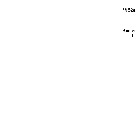
1
§ 52a
Anmer
1
.