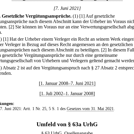
[7. Juni 2021]
.
Gesetzliche Vergütungsansprüche.
(1)
[1] Auf gesetzliche
ungsansprüche nach diesem Abschnitt kann der Urheber im Voraus nic
ten.
[2] Sie können im Voraus nur an eine Verwertungsgesellschaft abg
.
2)
[1] Hat der Urheber einem Verleger ein Recht an seinem Werk einger
 der Verleger in Bezug auf dieses Recht angemessen an den gesetzlichen
ungsansprüchen nach diesem Abschnitt zu beteiligen.
[2] In diesem Fal
 gesetzliche Vergütungsansprüche nur durch eine gemeinsame
tungsgesellschaft von Urhebern und Verlegern geltend gemacht werde
3) Absatz 2 ist auf den Vergütungsanspruch nach § 27 Absatz 2 entspre
enden.
[1. Januar 2008–7. Juni 2021]
[1. Juli 2002–1. Januar 2008]
kungen:
 7. Juni 2021: Artt. 1 Nr. 25, 5 S. 1 des
Gesetzes vom 31. Mai 2021
.
Umfeld von § 63a UrhG
§ 63 UrhG. Quellenangabe