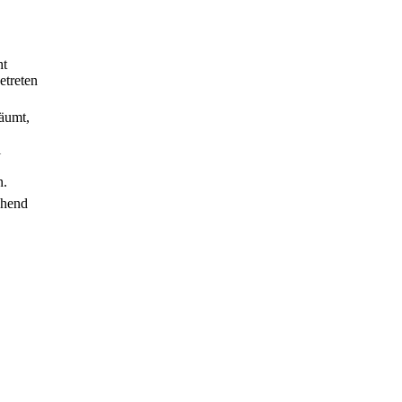
ht
etreten
äumt,
l
n.
chend