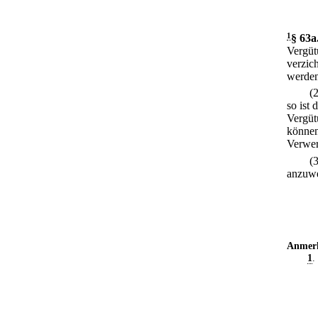
1
§ 63a
Vergüt
verzich
werden
(
so ist
Vergüt
können
Verwer
(
anzuw
Anmer
1
.