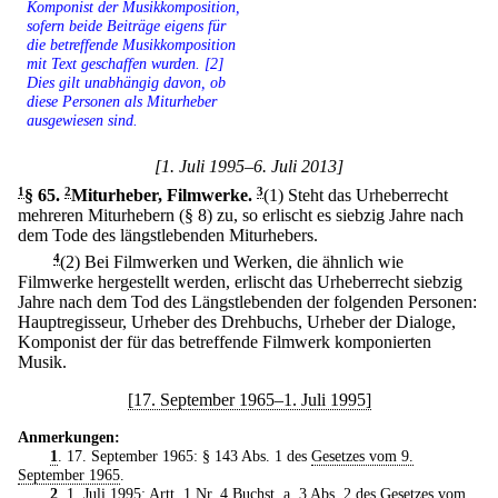
Komponist der Musikkomposition,
sofern beide Beiträge eigens für
die betreffende Musikkomposition
mit Text geschaffen wurden. [2]
Dies gilt unabhängig davon, ob
diese Personen als Miturheber
ausgewiesen sind.
[1. Juli 1995–6. Juli 2013]
1
§ 65
.
2
Miturheber, Filmwerke.
3
(1) Steht das Urheberrecht
mehreren Miturhebern (§ 8) zu, so erlischt es siebzig Jahre nach
dem Tode des längstlebenden Miturhebers.
4
(2) Bei Filmwerken und Werken, die ähnlich wie
Filmwerke hergestellt werden, erlischt das Urheberrecht siebzig
Jahre nach dem Tod des Längstlebenden der folgenden Personen:
Hauptregisseur, Urheber des Drehbuchs, Urheber der Dialoge,
Komponist der für das betreffende Filmwerk komponierten
Musik.
[17. September 1965–1. Juli 1995]
Anmerkungen:
1
. 17. September 1965: § 143 Abs. 1 des
Gesetzes vom 9.
September 1965
.
2
. 1. Juli 1995: Artt. 1 Nr. 4 Buchst. a, 3 Abs. 2 des
Gesetzes vom