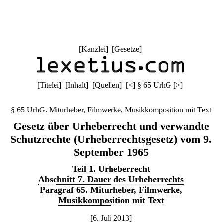
[
Kanzlei
] [
Gesetze
]
[
Titelei
] [
Inhalt
] [
Quellen
]
[
<
]
§ 65 UrhG
[
>
]
§ 65 UrhG. Miturheber, Filmwerke, Musikkomposition mit Text
Gesetz über Urheberrecht und verwandte
Schutzrechte (Urheberrechtsgesetz) vom 9.
September 1965
Teil 1. Urheberrecht
Abschnitt 7. Dauer des Urheberrechts
Paragraf 65. Miturheber, Filmwerke,
Musikkomposition mit Text
[6. Juli 2013]