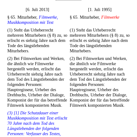
[6. Juli 2013]
[1. Juli 1995]
§ 65. Miturheber,
Filmwerke,
§ 65. Miturheber,
Filmwerke
Musikkomposition mit Text
(1) Steht das Urheberrecht
(1) Steht das Urheberrecht
mehreren Miturhebern (§ 8) zu, so
mehreren Miturhebern (§ 8) zu, so
erlischt es siebzig Jahre nach dem
erlischt es siebzig Jahre nach dem
Tode des längstlebenden
Tode des längstlebenden
Miturhebers.
Miturhebers.
(2) Bei Filmwerken und Werken,
(2) Bei Filmwerken und Werken,
die ähnlich wie Filmwerke
die ähnlich wie Filmwerke
hergestellt werden, erlischt das
hergestellt werden, erlischt das
Urheberrecht siebzig Jahre nach
Urheberrecht siebzig Jahre nach
dem Tod des Längstlebenden der
dem Tod des Längstlebenden der
folgenden Personen:
folgenden Personen:
Hauptregisseur, Urheber des
Hauptregisseur, Urheber des
Drehbuchs, Urheber der Dialoge,
Drehbuchs, Urheber der Dialoge,
Komponist der für das betreffende
Komponist der für das betreffende
Filmwerk komponierten Musik.
Filmwerk komponierten Musik.
(3) [1] Die Schutzdauer einer
Musikkomposition mit Text erlischt
70 Jahre nach dem Tod des
Längstlebenden der folgenden
Personen: Verfasser des Textes,