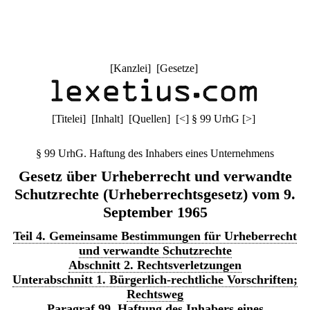
[
Kanzlei
] [
Gesetze
]
[
Titelei
] [
Inhalt
] [
Quellen
]
[
<
]
§ 99 UrhG
[
>
]
§ 99 UrhG. Haftung des Inhabers eines Unternehmens
Gesetz über Urheberrecht und verwandte
Schutzrechte (Urheberrechtsgesetz) vom 9.
September 1965
Teil 4. Gemeinsame Bestimmungen für Urheberrecht
und verwandte Schutzrechte
Abschnitt 2. Rechtsverletzungen
Unterabschnitt 1. Bürgerlich-rechtliche Vorschriften;
Rechtsweg
Paragraf 99. Haftung des Inhabers eines