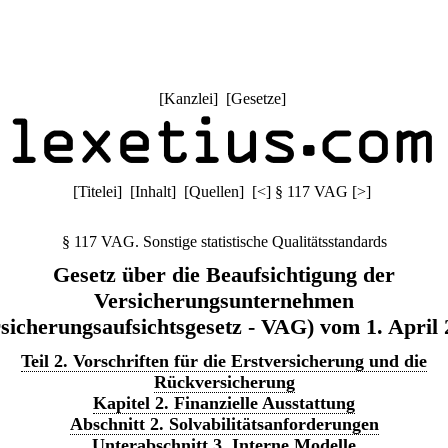
[
Kanzlei
] [
Gesetze
]
[
Titelei
] [
Inhalt
] [
Quellen
]
[
<
]
§ 117 VAG
[
>
]
§ 117 VAG. Sonstige statistische Qualitätsstandards
Gesetz über die Beaufsichtigung der
Versicherungsunternehmen
sicherungsaufsichtsgesetz - VAG) vom 1. April
Teil 2. Vorschriften für die Erstversicherung und die
Rückversicherung
Kapitel 2. Finanzielle Ausstattung
Abschnitt 2. Solvabilitätsanforderungen
Unterabschnitt 3. Interne Modelle