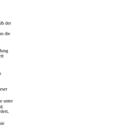
lb der
nn die
ndung
lt
s
eser
e unter
ng
dert,
sie