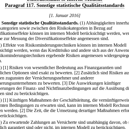
Paragraf 117. Sonstige statistische Qualitätsstandards
[1. Januar 2016]
.
Sonstige statistische Qualitätsstandards.
(1) Abhängigkeiten innerha
kategorien sowie zwischen den Risikokategorien in Bezug auf
ifikationseffekte können im internen Modell berücksichtigt werden, we
e zur Messung der Diversifikationseffekte angemessen sind.
2) Effekte von Risikominderungstechniken können im internen Modell
sichtigt werden, wenn das Kreditrisiko und andere sich aus der Anwe
sikominderungstechniken ergebende Risiken angemessen widergespiege
.
3)
[1] Risiken von wesentlicher Bedeutung aus Finanzgarantien und
glichen Optionen sind exakt zu bewerten.
[2] Zusätzlich sind Risiken au
en zugunsten der Versicherungsnehmer und anderer
herungsunternehmen zu bewerten.
[3] Die Auswirkungen künftiger
erungen der Finanz- und Nichtfinanzbedingungen auf die Ausübung di
en sind zu berücksichtigen.
4)
[1] Künftigen Maßnahmen der Geschäftsleitung, die vernünftigerweis
mten Bedingungen zu erwarten sind, kann im internen Modell Rechnu
en werden.
[2] Die Zeit, die die Umsetzung derartiger Maßnahmen erfor
berücksichtigen.
5) Zu erwartende Zahlungen an Versicherte sind unabhängig davon, ob 
lich garantiert sind oder nicht, im internen Modell zu berücksichtigen.