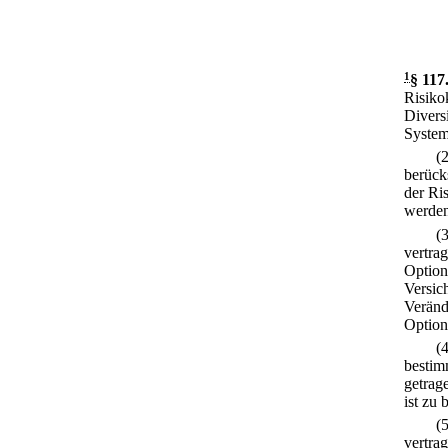
1
§ 117
Risiko
Divers
System
(
berück
der Ri
werden
(
vertra
Option
Versic
Veränd
Option
(
bestim
getrag
ist zu 
(
vertrag