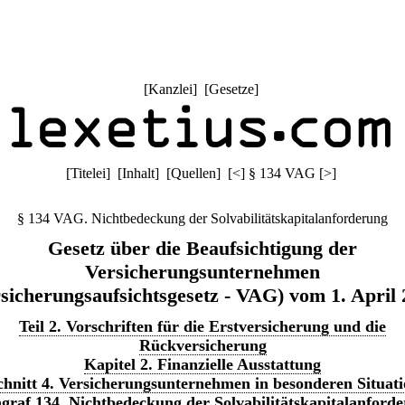
[
Kanzlei
] [
Gesetze
]
[
Titelei
] [
Inhalt
] [
Quellen
]
[
<
]
§ 134 VAG
[
>
]
§ 134 VAG. Nichtbedeckung der Solvabilitätskapitalanforderung
Gesetz über die Beaufsichtigung der
Versicherungsunternehmen
sicherungsaufsichtsgesetz - VAG) vom 1. April
Teil 2. Vorschriften für die Erstversicherung und die
Rückversicherung
Kapitel 2. Finanzielle Ausstattung
hnitt 4. Versicherungsunternehmen in besonderen Situat
graf 134. Nichtbedeckung der Solvabilitätskapitalanford