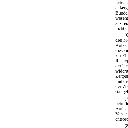
betrieb
außerg
Bundes
wesent
ausmac
nicht e
(
drei M
Aufsic
diesem
zur Ei
Risiko
der hie
widerr
Zeitpu
und dem
der Wi
stattge
(
betref
Aufsic
Versic
entspr
(