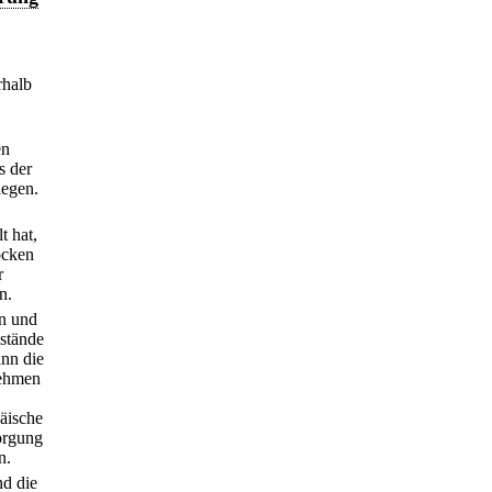
rhalb
en
s der
legen.
t hat,
ocken
r
n.
en und
mstände
ann die
nehmen
päische
orgung
n.
nd die