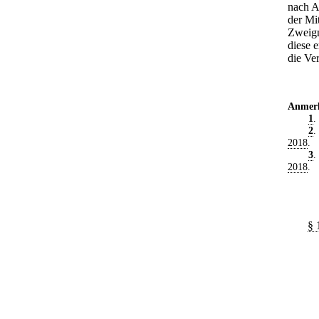
nach A
der Mi
Zweign
diese 
die Ve
Anmer
1
.
2
.
2018
.
3
.
2018
.
§ 