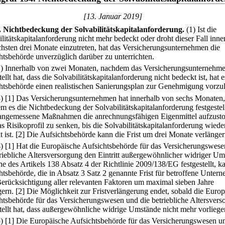
[13. Januar 2019]
.
Nichtbedeckung der Solvabilitätskapitalanforderung.
(1) Ist die
litätskapitalanforderung nicht mehr bedeckt oder droht dieser Fall inne
chsten drei Monate einzutreten, hat das Versicherungsunternehmen die
htsbehörde unverzüglich darüber zu unterrichten.
2) Innerhalb von zwei Monaten, nachdem das Versicherungsunternehm
tellt hat, dass die Solvabilitätskapitalanforderung nicht bedeckt ist, hat e
htsbehörde einen realistischen Sanierungsplan zur Genehmigung vorzu
3)
[1] Das Versicherungsunternehmen hat innerhalb von sechs Monaten,
m es die Nichtbedeckung der Solvabilitätskapitalanforderung festgestell
angemessene Maßnahmen die anrechnungsfähigen Eigenmittel aufzust
s Risikoprofil zu senken, bis die Solvabilitätskapitalanforderung wiede
 ist.
[2] Die Aufsichtsbehörde kann die Frist um drei Monate verlänger
4)
[1] Hat die Europäische Aufsichtsbehörde für das Versicherungswes
triebliche Altersversorgung den Eintritt außergewöhnlicher widriger U
ne des Artikels 138 Absatz 4 der Richtlinie 2009/138/EG festgestellt, k
htsbehörde, die in Absatz 3 Satz 2 genannte Frist für betroffene Unter
Berücksichtigung aller relevanten Faktoren um maximal sieben Jahre
gern.
[2] Die Möglichkeit zur Fristverlängerung endet, sobald die Euro
htsbehörde für das Versicherungswesen und die betriebliche Altersvers
stellt hat, dass außergewöhnliche widrige Umstände nicht mehr vorliege
5)
[1] Die Europäische Aufsichtsbehörde für das Versicherungswesen u