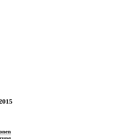
 2015
ionen
erung