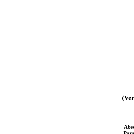
(Ver
Absc
Para