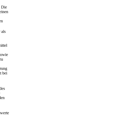
] Die
einen
en
 als
ittel
sowie
zu
erung
t bei
des
e
den
swerte