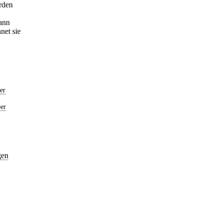
örden
kann
net sie
er
er
gen