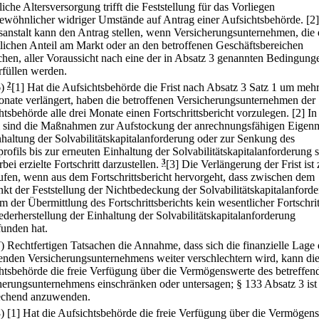
liche Altersversorgung trifft die Feststellung für das Vorliegen
ewöhnlicher widriger Umstände auf Antrag einer Aufsichtsbehörde.
[2
anstalt kann den Antrag stellen, wenn Versicherungsunternehmen, die 
lichen Anteil am Markt oder an den betroffenen Geschäftsbereichen
hen, aller Voraussicht nach eine der in Absatz 3 genannten Bedingung
rfüllen werden.
6)
2
[1] Hat die Aufsichtsbehörde die Frist nach Absatz 3 Satz 1 um mehr
onate verlängert, haben die betroffenen Versicherungsunternehmen der
htsbehörde alle drei Monate einen Fortschrittsbericht vorzulegen.
[2] In
 sind die Maßnahmen zur Aufstockung der anrechnungsfähigen Eigenm
nhaltung der Solvabilitätskapitalanforderung oder zur Senkung des
profils bis zur erneuten Einhaltung der Solvabilitätskapitalanforderung 
rbei erzielte Fortschritt darzustellen.
3
[3] Die Verlängerung der Frist ist 
ufen, wenn aus dem Fortschrittsbericht hervorgeht, dass zwischen dem
nkt der Feststellung der Nichtbedeckung der Solvabilitätskapitalanford
 der Übermittlung des Fortschrittsberichts kein wesentlicher Fortschrit
ederherstellung der Einhaltung der Solvabilitätskapitalanforderung
funden hat.
7) Rechtfertigen Tatsachen die Annahme, dass sich die finanzielle Lage 
fenden Versicherungsunternehmens weiter verschlechtern wird, kann di
htsbehörde die freie Verfügung über die Vermögenswerte des betreffen
herungsunternehmens einschränken oder untersagen; § 133 Absatz 3 ist
echend anzuwenden.
8)
[1] Hat die Aufsichtsbehörde die freie Verfügung über die Vermögen