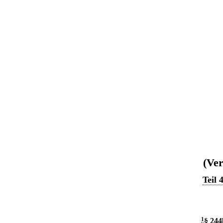
(Ver
Teil 
1
§ 244