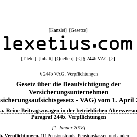
[
Kanzlei
] [
Gesetze
]
[
Titelei
] [
Inhalt
] [
Quellen
]
[
<
]
§ 244b VAG
[
>
]
§ 244b VAG. Verpflichtungen
Gesetz über die Beaufsichtigung der
Versicherungsunternehmen
sicherungsaufsichtsgesetz - VAG) vom 1. April
4a. Reine Beitragszusagen in der betrieblichen Altersvers
Paragraf 244b. Verpflichtungen
[1. Januar 2018]
b
.
Verpflichtungen.
(1) Pensionsfonds, Pensionskassen und andere