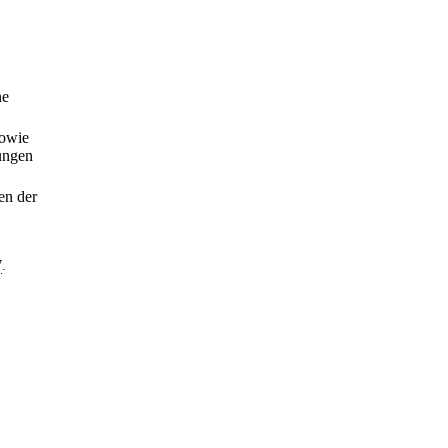
ne
sowie
tungen
en der
7
.