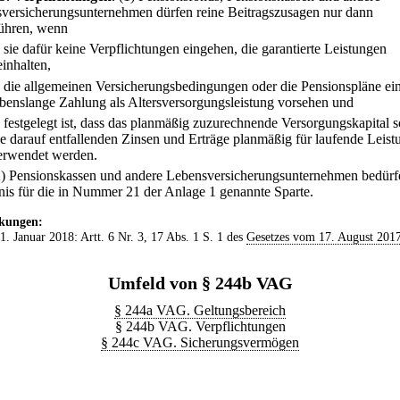
versicherungsunternehmen dürfen reine Beitragszusagen nur dann
ühren, wenn
.
sie dafür keine Verpflichtungen eingehen, die garantierte Leistungen
einhalten,
.
die allgemeinen Versicherungsbedingungen oder die Pensionspläne ei
ebenslange Zahlung als Altersversorgungsleistung vorsehen und
.
festgelegt ist, dass das planmäßig zuzurechnende Versorgungskapital 
ie darauf entfallenden Zinsen und Erträge planmäßig für laufende Leis
erwendet werden.
2) Pensionskassen und andere Lebensversicherungsunternehmen bedürf
nis für die in Nummer 21 der Anlage 1 genannte Sparte.
kungen:
 1. Januar 2018: Artt. 6 Nr. 3, 17 Abs. 1 S. 1 des
Gesetzes vom 17. August 201
Umfeld von § 244b VAG
§ 244a VAG. Geltungsbereich
§ 244b VAG. Verpflichtungen
§ 244c VAG. Sicherungsvermögen