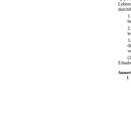
Lebens
durchf
1
b
2
l
3
d
v
(
Erlaub
Anmer
1
.