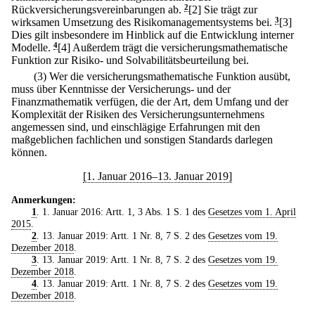
Rückversicherungsvereinbarungen ab.
2
[2] Sie trägt zur
wirksamen Umsetzung des Risikomanagementsystems bei.
3
[3]
Dies gilt insbesondere im Hinblick auf die Entwicklung interner
Modelle.
4
[4] Außerdem trägt die versicherungsmathematische
Funktion zur Risiko- und Solvabilitätsbeurteilung bei.
(3) Wer die versicherungsmathematische Funktion ausübt,
muss über Kenntnisse der Versicherungs- und der
Finanzmathematik verfügen, die der Art, dem Umfang und der
Komplexität der Risiken des Versicherungsunternehmens
angemessen sind, und einschlägige Erfahrungen mit den
maßgeblichen fachlichen und sonstigen Standards darlegen
können.
[1. Januar 2016–13. Januar 2019]
Anmerkungen:
1
. 1. Januar 2016: Artt. 1, 3 Abs. 1 S. 1 des
Gesetzes vom 1. April
2015
.
2
. 13. Januar 2019: Artt. 1 Nr. 8, 7 S. 2 des
Gesetzes vom 19.
Dezember 2018
.
3
. 13. Januar 2019: Artt. 1 Nr. 8, 7 S. 2 des
Gesetzes vom 19.
Dezember 2018
.
4
. 13. Januar 2019: Artt. 1 Nr. 8, 7 S. 2 des
Gesetzes vom 19.
Dezember 2018
.