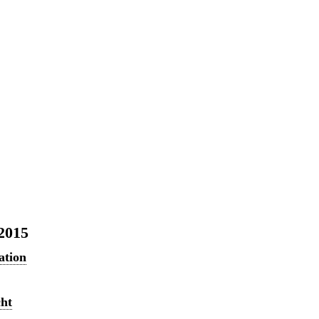
 2015
ation
cht