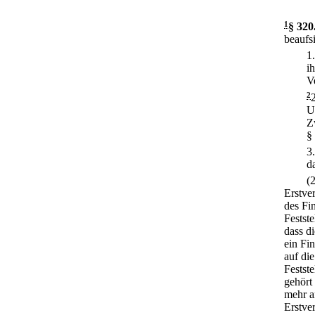
1
§ 320
beaufsi
1
i
V
2
U
Z
§
3
d
(
Erstve
des Fi
Festst
dass d
ein Fi
auf die
Festste
gehört
mehr a
Erstve