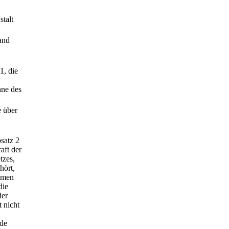
talt
and
1, die
nne des
e über
satz 2
aft der
tzes,
hört,
ehmen
die
der
 nicht
rde