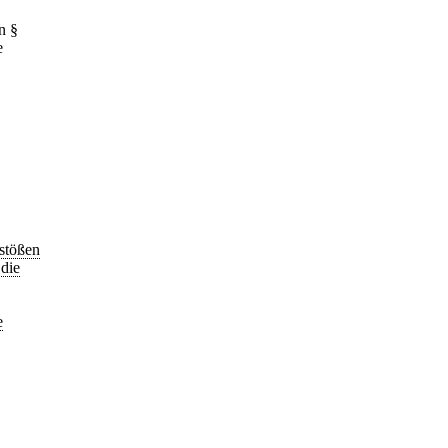
n §
e
stößen
die
e