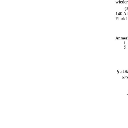
wieder
(
140 Ab
Einric
Anmer
1
.
2
.
§ 319
ge