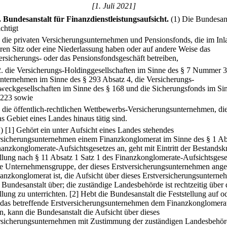
[1. Juli 2021]
.
Bundesanstalt für Finanzdienstleistungsaufsicht.
(1) Die Bundesans
chtigt
.
die privaten Versicherungsunternehmen und Pensionsfonds, die im Inl
hren Sitz oder eine Niederlassung haben oder auf andere Weise das
ersicherungs- oder das Pensionsfondsgeschäft betreiben,
2.
die Versicherungs-Holdinggesellschaften im Sinne des § 7 Nummer 3
nternehmen im Sinne des § 293 Absatz 4, die Versicherungs-
weckgesellschaften im Sinne des § 168 und die Sicherungsfonds im Si
 223 sowie
.
die öffentlich-rechtlichen Wettbewerbs-Versicherungsunternehmen, di
as Gebiet eines Landes hinaus tätig sind.
2)
[1] Gehört ein unter Aufsicht eines Landes stehendes
rsicherungsunternehmen einem Finanzkonglomerat im Sinne des § 1 Ab
nanzkonglomerate-Aufsichtsgesetzes an, geht mit Eintritt der Bestandskr
ellung nach § 11 Absatz 1 Satz 1 des Finanzkonglomerate-Aufsichtsgese
ie Unternehmensgruppe, der dieses Erstversicherungsunternehmen ange
nanzkonglomerat ist, die Aufsicht über dieses Erstversicherungsuntern
 Bundesanstalt über; die zuständige Landesbehörde ist rechtzeitig über 
llung zu unterrichten.
[2] Hebt die Bundesanstalt die Feststellung auf o
 das betreffende Erstversicherungsunternehmen dem Finanzkonglomerat
n, kann die Bundesanstalt die Aufsicht über dieses
rsicherungsunternehmen mit Zustimmung der zuständigen Landesbehö