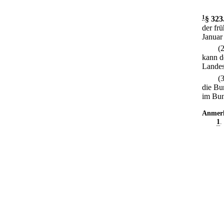
1
§ 323
der fr
Januar
(
kann d
Lande
(
die Bu
im Bun
Anmer
1
.