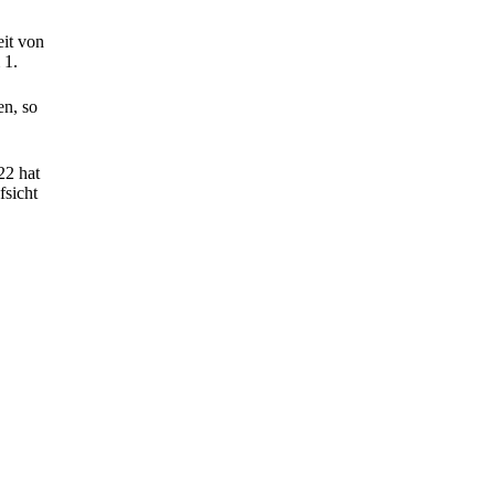
eit von
 1.
en, so
22 hat
fsicht