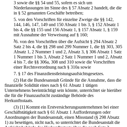
3 sowie die §§ 54 und 55, sofern es sich um
Niederlassungen im Sinne des § 57 Absatz 2 handelt, die die
in § 52 genannten Geschäfte betreiben;
5.
von den Vorschriften für einzelne Zweige die §§ 142,
144, 146, 147, 149 und 150 Absatz 1 bis 3, § 152 Absatz 1
bis 4, die §§ 155 und 156 Absatz 1, § 157 Absatz 1, § 159
mit Ausnahme der Verweisung auf § 160;
3
6.
von den Vorschriften über die Aufsicht § 294 Absatz 2
Satz 2 bis 4, die §§ 298 und 299 Nummer 1, die §§ 303, 305
Absatz 1, 2 Nummer 1 und 2, Absatz 3, § 306 Absatz 1 Satz
1 Nummer 1 bis 3, Absatz 2 Satz 1 Nummer 1 und 2, Absatz
4 bis 7, die §§ 306a, 308 und 310 sowie die Vorschriften
einer Rechtsverordnung nach § 310a sowie
7.
§ 17 des Finanzdienstleistungsaufsichtsgesetzes.
(2) Hat die Bundesanstalt Gründe für die Annahme, dass die
finanzielle Solidität eines nach § 61 Absatz 1 tätigen
Unternehmens beeinträchtigt sein könnte, unterrichtet sie hierüber
die für die Finanzaufsicht zuständige Behörde des
Herkunftsstaats.
(3)
[1] Kommt ein Erstversicherungsunternehmen bei einer
Geschäftstätigkeit nach § 61 Absatz 1 Aufforderungen oder
Anordnungen der Bundesanstalt, einen Missstand (§ 298 Absatz
1) zu beseitigen, nicht nach, so unterrichtet die Bundesanstalt die