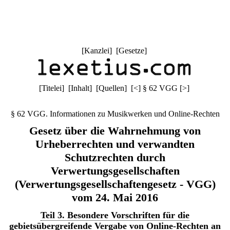
[
Kanzlei
] [
Gesetze
]
[
Titelei
] [
Inhalt
] [
Quellen
]
[
<
]
§ 62 VGG
[
>
]
§ 62 VGG. Informationen zu Musikwerken und Online-Rechten
Gesetz über die Wahrnehmung von
Urheberrechten und verwandten
Schutzrechten durch
Verwertungsgesellschaften
(Verwertungsgesellschaftengesetz - VGG)
vom 24. Mai 2016
Teil 3. Besondere Vorschriften für die
gebietsübergreifende Vergabe von Online-Rechten an