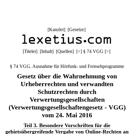
[
Kanzlei
] [
Gesetze
]
[
Titelei
] [
Inhalt
] [
Quellen
]
[
<
]
§ 74 VGG
[
>
]
§ 74 VGG. Ausnahme für Hörfunk- und Fernsehprogramme
Gesetz über die Wahrnehmung von
Urheberrechten und verwandten
Schutzrechten durch
Verwertungsgesellschaften
(Verwertungsgesellschaftengesetz - VGG)
vom 24. Mai 2016
Teil 3. Besondere Vorschriften für die
gebietsübergreifende Vergabe von Online-Rechten an