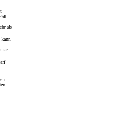
t
Fall
ehr als
, kann
 sie
arf
ten
ten