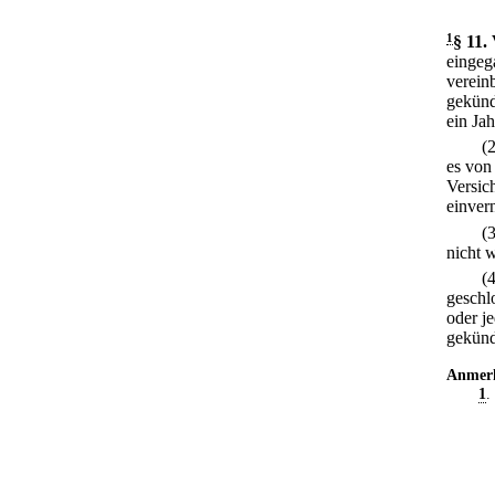
1
§ 11
.
eingeg
vereinb
gekünd
ein Jah
(
es von
Versic
einver
(
nicht 
(
geschl
oder j
gekünd
Anmer
1
.