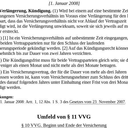
[1. Januar 2008]
Verlängerung, Kündigung.
(1) Wird bei einem auf eine bestimmte Zei
angenen Versicherungsverhältnis im Voraus eine Verlängerung für den 
art, dass das Versicherungsverhältnis nicht vor Ablauf der Vertragszeit
igt wird, ist die Verlängerung unwirksam, soweit sie sich jeweils auf m
r erstreckt.
2)
[1] Ist ein Versicherungsverhältnis auf unbestimmte Zeit eingegangen
 beiden Vertragsparteien nur für den Schluss der laufenden
herungsperiode gekündigt werden.
[2] Auf das Kündigungsrecht können
nehmlich bis zur Dauer von zwei Jahren verzichten.
3) Die Kündigungsfrist muss für beide Vertragsparteien gleich sein; sie d
weniger als einen Monat und nicht mehr als drei Monate betragen.
4) Ein Versicherungsvertrag, der für die Dauer von mehr als drei Jahren
ossen worden ist, kann vom Versicherungsnehmer zum Schluss des drit
edes darauf folgenden Jahres unter Einhaltung einer Frist von drei Mona
igt werden.
kungen:
 1. Januar 2008: Artt. 1, 12 Abs. 1 S. 3 des
Gesetzes vom 23. November 2007
.
Umfeld von § 11 VVG
§ 10 VVG. Beginn und Ende der Versicherung