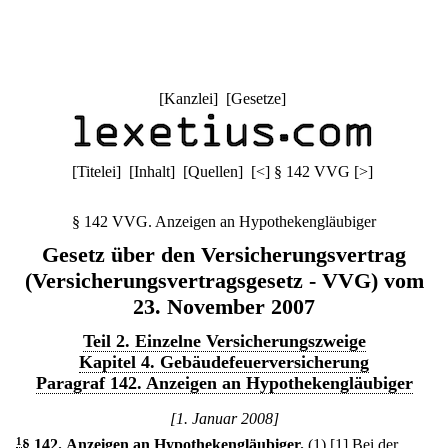
[
Kanzlei
] [
Gesetze
]
[
Titelei
] [
Inhalt
] [
Quellen
]
[
<
]
§ 142 VVG
[
>
]
§ 142 VVG. Anzeigen an Hypothekengläubiger
Gesetz über den Versicherungsvertrag
(Versicherungsvertragsgesetz - VVG) vom
23. November 2007
Teil 2. Einzelne Versicherungszweige
Kapitel 4. Gebäudefeuerversicherung
Paragraf 142. Anzeigen an Hypothekengläubiger
[1. Januar 2008]
1
§ 142
.
Anzeigen an Hypothekengläubiger.
(1)
[1] Bei der