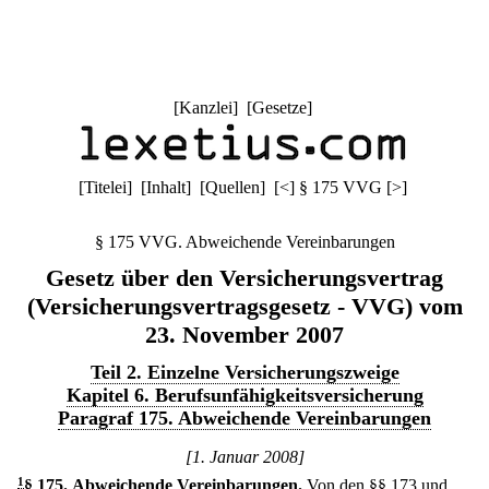
[
Kanzlei
] [
Gesetze
]
[
Titelei
] [
Inhalt
] [
Quellen
]
[
<
]
§ 175 VVG
[
>
]
§ 175 VVG. Abweichende Vereinbarungen
Gesetz über den Versicherungsvertrag
(Versicherungsvertragsgesetz - VVG) vom
23. November 2007
Teil 2. Einzelne Versicherungszweige
Kapitel 6. Berufsunfähigkeitsversicherung
Paragraf 175. Abweichende Vereinbarungen
[1. Januar 2008]
1
§ 175
.
Abweichende Vereinbarungen.
Von den §§ 173 und