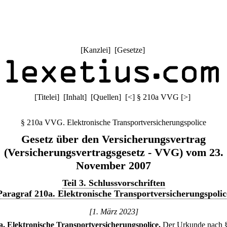
[
Kanzlei
] [
Gesetze
]
[
Titelei
] [
Inhalt
] [
Quellen
]
[
<
]
§ 210a VVG
[
>
]
§ 210a VVG. Elektronische Transportversicherungspolice
Gesetz über den Versicherungsvertrag
(Versicherungsvertragsgesetz - VVG) vom 23.
November 2007
Teil 3. Schlussvorschriften
Paragraf 210a. Elektronische Transportversicherungspolic
[1. März 2023]
a
.
Elektronische Transportversicherungspolice.
Der Urkunde nach 