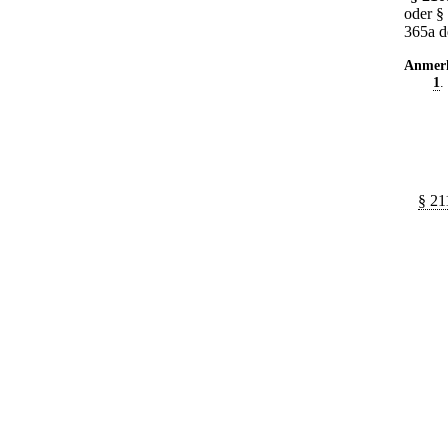
oder § 
365a d
Anmer
1
.
§ 21