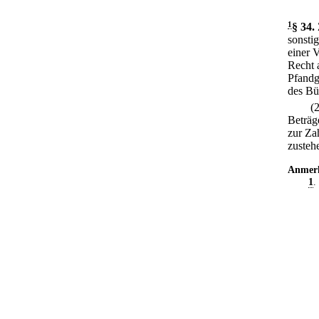
1
§ 34
.
sonsti
einer 
Recht 
Pfandg
des Bü
(
Beträg
zur Za
zusteh
Anmer
1
.