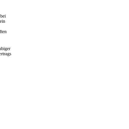
 bei
ein
ften
ubiger
rtrags