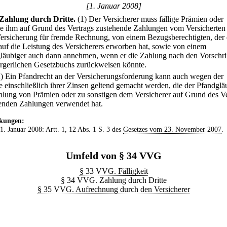
[1. Januar 2008]
Zahlung durch Dritte.
(1) Der Versicherer muss fällige Prämien oder
ge ihm auf Grund des Vertrags zustehende Zahlungen vom Versicherten
Versicherung für fremde Rechnung, von einem Bezugsberechtigten, der 
auf die Leistung des Versicherers erworben hat, sowie von einem
läubiger auch dann annehmen, wenn er die Zahlung nach den Vorschri
rgerlichen Gesetzbuchs zurückweisen könnte.
2) Ein Pfandrecht an der Versicherungsforderung kann auch wegen der
e einschließlich ihrer Zinsen geltend gemacht werden, die der Pfandglä
hlung von Prämien oder zu sonstigen dem Versicherer auf Grund des Ve
enden Zahlungen verwendet hat.
kungen:
 1. Januar 2008: Artt. 1, 12 Abs. 1 S. 3 des
Gesetzes vom 23. November 2007
.
Umfeld von § 34 VVG
§ 33 VVG. Fälligkeit
§ 34 VVG. Zahlung durch Dritte
§ 35 VVG. Aufrechnung durch den Versicherer