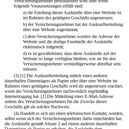
Versicherungsnehmer personalisiert wird oder wenn
folgende Voraussetzungen erfüllt sind:
a)
die Erteilung dieser Auskünfte über eine Website ist
im Rahmen des getätigten Geschäfts angemessen;
b)
der Versicherungsnehmer hat der Auskunftserteilung
über eine Website zugestimmt;
c)
dem Versicherungsnehmer wurden die Adresse der
Website und die dortige Fundstelle der Auskünfte
elektronisch mitgeteilt;
d)
es ist gewährleistet, dass diese Auskünfte auf der
Website so lange verfügbar bleiben, wie sie für den
Versicherungsnehmer vernünftigerweise abrufbar sein
müssen.
(3)
[1] Die Auskunftserteilung mittels eines anderen
dauerhaften Datenträgers als Papier oder über eine Website im
Rahmen eines getätigten Geschäfts wird als angemessen erachtet,
wenn der Versicherungsnehmer nachweislich regelmäßig
Internetzugang hat.
[2] Die Mitteilung einer E-Mail-Adresse
seitens des Versicherungsnehmers für die Zwecke dieses
Geschäfts gilt als solcher Nachweis.
(4) Handelt es sich um einen telefonischen Kontakt, werden,
selbst wenn sich der Versicherungsnehmer dafür entschieden hat,
die Auskünfte gemäß Absatz 2 auf einem anderen dauerhaften
Datenträger als Papier zu erhalten, die Auskünfte dem