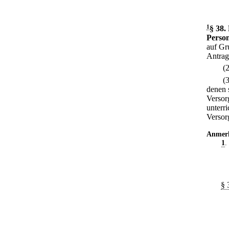
1
§ 38
.
Person
auf Gr
Antrags
(
(
denen 
Versor
unterri
Versor
Anmer
1
.
§ 