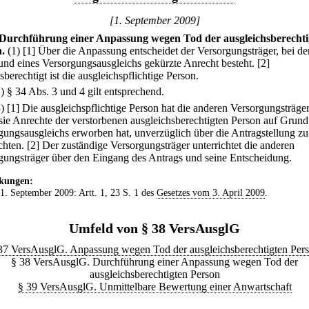
[1. September 2009]
Durchführung einer Anpassung wegen Tod der ausgleichsberechti
.
(1)
[1] Über die Anpassung entscheidet der Versorgungsträger, bei d
und eines Versorgungsausgleichs gekürzte Anrecht besteht.
[2]
berechtigt ist die ausgleichspflichtige Person.
2) § 34 Abs. 3 und 4 gilt entsprechend.
3)
[1] Die ausgleichspflichtige Person hat die anderen Versorgungsträger
sie Anrechte der verstorbenen ausgleichsberechtigten Person auf Grund
gungsausgleichs erworben hat, unverzüglich über die Antragstellung zu
chten.
[2] Der zuständige Versorgungsträger unterrichtet die anderen
gungsträger über den Eingang des Antrags und seine Entscheidung.
kungen:
 1. September 2009: Artt. 1, 23 S. 1 des
Gesetzes vom 3. April 2009
.
Umfeld von § 38 VersAusglG
37 VersAusglG. Anpassung wegen Tod der ausgleichsberechtigten Per
§ 38 VersAusglG. Durchführung einer Anpassung wegen Tod der
ausgleichsberechtigten Person
§ 39 VersAusglG. Unmittelbare Bewertung einer Anwartschaft