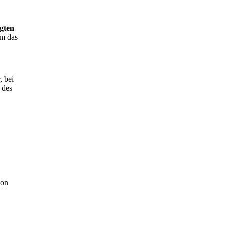
gten
em das
, bei
 des
son