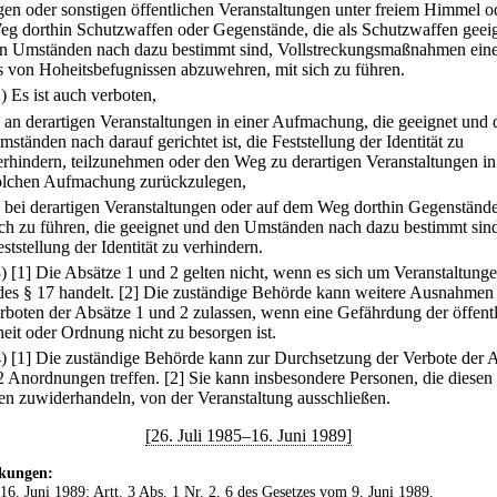
en oder sonstigen öffentlichen Veranstaltungen unter freiem Himmel o
g dorthin Schutzwaffen oder Gegenstände, die als Schutzwaffen geei
n Umständen nach dazu bestimmt sind, Vollstreckungsmaßnahmen ein
s von Hoheitsbefugnissen abzuwehren, mit sich zu führen.
2) Es ist auch verboten,
.
an derartigen Veranstaltungen in einer Aufmachung, die geeignet und 
mständen nach darauf gerichtet ist, die Feststellung der Identität zu
erhindern, teilzunehmen oder den Weg zu derartigen Veranstaltungen in
olchen Aufmachung zurückzulegen,
.
bei derartigen Veranstaltungen oder auf dem Weg dorthin Gegenstände
ich zu führen, die geeignet und den Umständen nach dazu bestimmt sind
eststellung der Identität zu verhindern.
3)
[1] Die Absätze 1 und 2 gelten nicht, wenn es sich um Veranstaltung
des § 17 handelt.
[2] Die zuständige Behörde kann weitere Ausnahmen
rboten der Absätze 1 und 2 zulassen, wenn eine Gefährdung der öffent
heit oder Ordnung nicht zu besorgen ist.
4)
[1] Die zuständige Behörde kann zur Durchsetzung der Verbote der 
2 Anordnungen treffen.
[2] Sie kann insbesondere Personen, die diesen
en zuwiderhandeln, von der Veranstaltung ausschließen.
[26. Juli 1985–16. Juni 1989]
kungen:
 16. Juni 1989: Artt. 3 Abs. 1 Nr. 2, 6 des
Gesetzes vom 9. Juni 1989
.