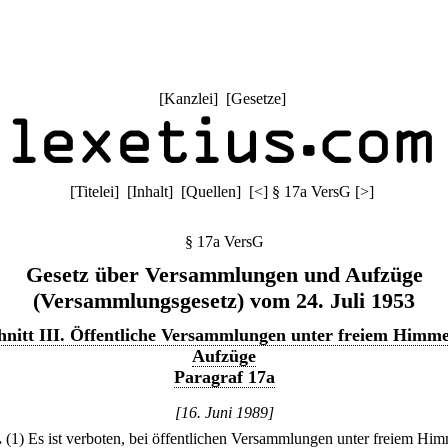
[
Kanzlei
] [
Gesetze
]
[
Titelei
] [
Inhalt
] [
Quellen
]
[
<
]
§ 17a VersG
[
>
]
§ 17a VersG
Gesetz über Versammlungen und Aufzüge
(Versammlungsgesetz) vom 24. Juli 1953
nitt III. Öffentliche Versammlungen unter freiem Himm
Aufzüge
Paragraf 17a
[16. Juni 1989]
.
(1) Es ist verboten, bei öffentlichen Versammlungen unter freiem Him