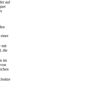
der auf
gnet
es
den
 einer
 mit
, die
en im
 von
lichen
Absätze