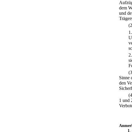
Aufzüg
dem We
und de
Träger
(
1
U
v
s
2
s
F
(
Sinne 
den Ve
Sicher
(
1 und 
Verbot
Anmer
1
.