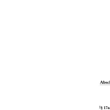
Absch
1
§ 17a