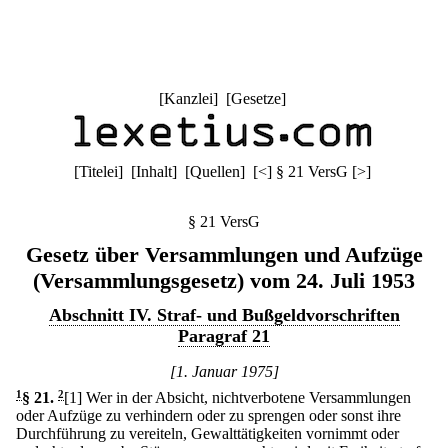
[
Kanzlei
] [
Gesetze
]
[
Titelei
] [
Inhalt
] [
Quellen
]
[
<
]
§ 21 VersG
[
>
]
§ 21 VersG
Gesetz über Versammlungen und Aufzüge
(Versammlungsgesetz) vom 24. Juli 1953
Abschnitt IV. Straf- und Bußgeldvorschriften
Paragraf 21
[1. Januar 1975]
1
§ 21
.
2
[1] Wer in der Absicht, nichtverbotene Versammlungen
oder Aufzüge zu verhindern oder zu sprengen oder sonst ihre
Durchführung zu vereiteln, Gewalttätigkeiten vornimmt oder