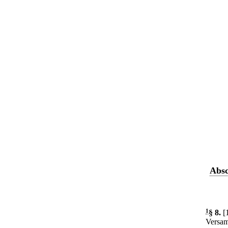
Absc
1
§ 8
.
[
Versam