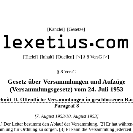
[
Kanzlei
] [
Gesetze
]
[
Titelei
] [
Inhalt
] [
Quellen
]
[
<
]
§ 8 VersG
[
>
]
§ 8 VersG
Gesetz über Versammlungen und Aufzüge
(Versammlungsgesetz) vom 24. Juli 1953
hnitt II. Öffentliche Versammlungen in geschlossenen R
Paragraf 8
[7. August 1953/10. August 1953]
1] Der Leiter bestimmt den Ablauf der Versammlung.
[2] Er hat währen
mlung für Ordnung zu sorgen.
[3] Er kann die Versammlung jederzeit