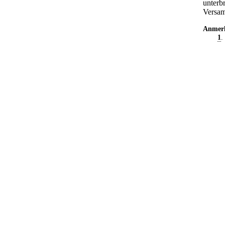
unterb
Versam
Anmer
1
.