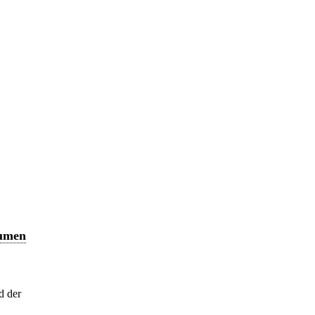
äumen
d der