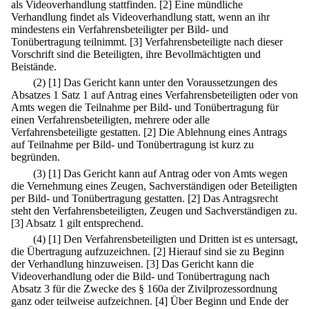
als Videoverhandlung stattfinden.
[2] Eine mündliche
Verhandlung findet als Videoverhandlung statt, wenn an ihr
mindestens ein Verfahrensbeteiligter per Bild- und
Tonübertragung teilnimmt.
[3] Verfahrensbeteiligte nach dieser
Vorschrift sind die Beteiligten, ihre Bevollmächtigten und
Beistände.
(2)
[1] Das Gericht kann unter den Voraussetzungen des
Absatzes 1 Satz 1 auf Antrag eines Verfahrensbeteiligten oder von
Amts wegen die Teilnahme per Bild- und Tonübertragung für
einen Verfahrensbeteiligten, mehrere oder alle
Verfahrensbeteiligte gestatten.
[2] Die Ablehnung eines Antrags
auf Teilnahme per Bild- und Tonübertragung ist kurz zu
begründen.
(3)
[1] Das Gericht kann auf Antrag oder von Amts wegen
die Vernehmung eines Zeugen, Sachverständigen oder Beteiligten
per Bild- und Tonübertragung gestatten.
[2] Das Antragsrecht
steht den Verfahrensbeteiligten, Zeugen und Sachverständigen zu.
[3] Absatz 1 gilt entsprechend.
(4)
[1] Den Verfahrensbeteiligten und Dritten ist es untersagt,
die Übertragung aufzuzeichnen.
[2] Hierauf sind sie zu Beginn
der Verhandlung hinzuweisen.
[3] Das Gericht kann die
Videoverhandlung oder die Bild- und Tonübertragung nach
Absatz 3 für die Zwecke des § 160a der Zivilprozessordnung
ganz oder teilweise aufzeichnen.
[4] Über Beginn und Ende der