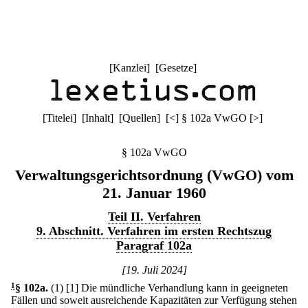
[
Kanzlei
] [
Gesetze
]
[
Titelei
] [
Inhalt
] [
Quellen
]
[
<
]
§ 102a VwGO
[
>
]
§ 102a VwGO
Verwaltungsgerichtsordnung (VwGO) vom
21. Januar 1960
Teil II. Verfahren
9. Abschnitt. Verfahren im ersten Rechtszug
Paragraf 102a
[19. Juli 2024]
1
§ 102a
.
(1)
[1] Die mündliche Verhandlung kann in geeigneten
Fällen und soweit ausreichende Kapazitäten zur Verfügung stehen