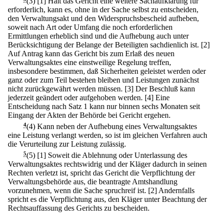
(3)
[1] Hält das Gericht eine weitere Sachaufklärung für
erforderlich, kann es, ohne in der Sache selbst zu entscheiden,
den Verwaltungsakt und den Widerspruchsbescheid aufheben,
soweit nach Art oder Umfang die noch erforderlichen
Ermittlungen erheblich sind und die Aufhebung auch unter
Berücksichtigung der Belange der Beteiligten sachdienlich ist.
[2]
Auf Antrag kann das Gericht bis zum Erlaß des neuen
Verwaltungsaktes eine einstweilige Regelung treffen,
insbesondere bestimmen, daß Sicherheiten geleistet werden oder
ganz oder zum Teil bestehen bleiben und Leistungen zunächst
nicht zurückgewährt werden müssen.
[3] Der Beschluß kann
jederzeit geändert oder aufgehoben werden.
[4] Eine
Entscheidung nach Satz 1 kann nur binnen sechs Monaten seit
Eingang der Akten der Behörde bei Gericht ergehen.
4
(4) Kann neben der Aufhebung eines Verwaltungsaktes
eine Leistung verlangt werden, so ist im gleichen Verfahren auch
die Verurteilung zur Leistung zulässig.
5
(5)
[1] Soweit die Ablehnung oder Unterlassung des
Verwaltungsaktes rechtswidrig und der Kläger dadurch in seinen
Rechten verletzt ist, spricht das Gericht die Verpflichtung der
Verwaltungsbehörde aus, die beantragte Amtshandlung
vorzunehmen, wenn die Sache spruchreif ist.
[2] Andernfalls
spricht es die Verpflichtung aus, den Kläger unter Beachtung der
Rechtsauffassung des Gerichts zu bescheiden.