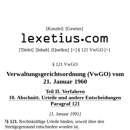
[
Kanzlei
] [
Gesetze
]
[
Titelei
] [
Inhalt
] [
Quellen
]
[
<
]
§ 121 VwGO
[
>
]
§ 121 VwGO
Verwaltungsgerichtsordnung (VwGO) vom
21. Januar 1960
Teil II. Verfahren
10. Abschnitt. Urteile und andere Entscheidungen
Paragraf 121
[1. Januar 1991]
1
§ 121
.
Rechtskräftige Urteile binden, soweit über den
Streitgegenstand entschieden worden ist,