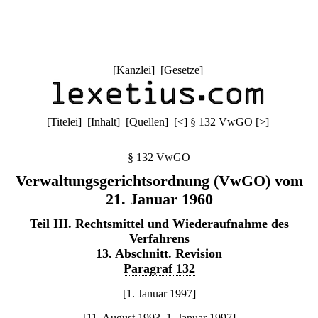
[
Kanzlei
] [
Gesetze
]
[
Titelei
] [
Inhalt
] [
Quellen
]
[
<
]
§ 132 VwGO
[
>
]
§ 132 VwGO
Verwaltungsgerichtsordnung (VwGO) vom
21. Januar 1960
Teil III. Rechtsmittel und Wiederaufnahme des
Verfahrens
13. Abschnitt. Revision
Paragraf 132
[1. Januar 1997]
[11. August 1993–1. Januar 1997]