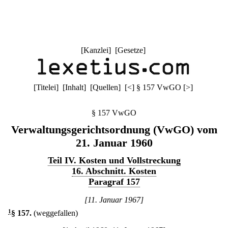
[
Kanzlei
] [
Gesetze
]
[
Titelei
] [
Inhalt
] [
Quellen
]
[
<
]
§ 157 VwGO
[
>
]
§ 157 VwGO
Verwaltungsgerichtsordnung (VwGO) vom
21. Januar 1960
Teil IV. Kosten und Vollstreckung
16. Abschnitt. Kosten
Paragraf 157
[11. Januar 1967]
1
§ 157
.
(weggefallen)