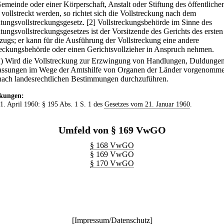
Gemeinde oder einer Körperschaft, Anstalt oder Stiftung des öffentliche
 vollstreckt werden, so richtet sich die Vollstreckung nach dem
tungsvollstreckungsgesetz.
[2] Vollstreckungsbehörde im Sinne des
tungsvollstreckungsgesetzes ist der Vorsitzende des Gerichts des ersten
zugs; er kann für die Ausführung der Vollstreckung eine andere
reckungsbehörde oder einen Gerichtsvollzieher in Anspruch nehmen.
2) Wird die Vollstreckung zur Erzwingung von Handlungen, Duldunge
assungen im Wege der Amtshilfe von Organen der Länder vorgenomme
e nach landesrechtlichen Bestimmungen durchzuführen.
kungen:
 1. April 1960: § 195 Abs. 1 S. 1 des
Gesetzes vom 21. Januar 1960
.
Umfeld von § 169 VwGO
§ 168 VwGO
§ 169 VwGO
§ 170 VwGO
[
Impressum/Datenschutz
]