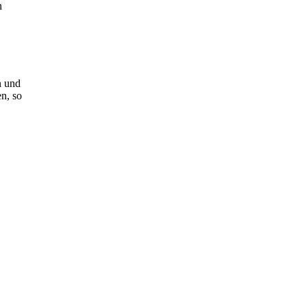
n
n und
n, so