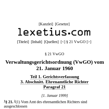
[
Kanzlei
] [
Gesetze
]
[
Titelei
] [
Inhalt
] [
Quellen
]
[
<
]
§ 21 VwGO
[
>
]
§ 21 VwGO
Verwaltungsgerichtsordnung (VwGO) vom
21. Januar 1960
Teil 1. Gerichtsverfassung
3. Abschnitt. Ehrenamtliche Richter
Paragraf 21
[1. Januar 1999]
1
§ 21
.
2
(1) Vom Amt des ehrenamtlichen Richters sind
ausgeschlossen