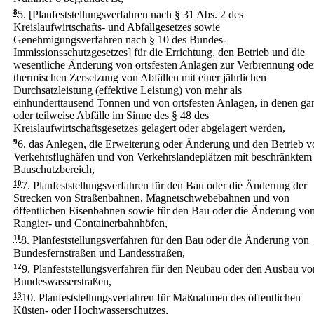
8
5.
[Planfeststellungsverfahren nach § 31 Abs. 2 des
Kreislaufwirtschafts- und Abfallgesetzes sowie
Genehmigungsverfahren nach § 10 des Bundes-
Immissionsschutzgesetzes] für die Errichtung, den Betrieb und die
wesentliche Änderung von ortsfesten Anlagen zur Verbrennung ode
thermischen Zersetzung von Abfällen mit einer jährlichen
Durchsatzleistung (effektive Leistung) von mehr als
einhunderttausend Tonnen und von ortsfesten Anlagen, in denen ga
oder teilweise Abfälle im Sinne des § 48 des
Kreislaufwirtschaftsgesetzes gelagert oder abgelagert werden,
9
6.
das Anlegen, die Erweiterung oder Änderung und den Betrieb v
Verkehrsflughäfen und von Verkehrslandeplätzen mit beschränktem
Bauschutzbereich,
10
7.
Planfeststellungsverfahren für den Bau oder die Änderung der
Strecken von Straßenbahnen, Magnetschwebebahnen und von
öffentlichen Eisenbahnen sowie für den Bau oder die Änderung vo
Rangier- und Containerbahnhöfen,
11
8.
Planfeststellungsverfahren für den Bau oder die Änderung von
Bundesfernstraßen und Landesstraßen,
12
9.
Planfeststellungsverfahren für den Neubau oder den Ausbau vo
Bundeswasserstraßen,
13
10.
Planfeststellungsverfahren für Maßnahmen des öffentlichen
Küsten- oder Hochwasserschutzes,