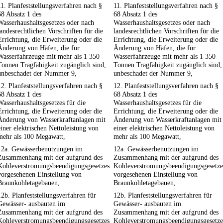
11. Planfeststellungsverfahren nach §
11. Planfeststellungsverfahren nach §
68 Absatz 1 des
68 Absatz 1 des
Wasserhaushaltsgesetzes oder nach
Wasserhaushaltsgesetzes oder nach
landesrechtlichen Vorschriften für die
landesrechtlichen Vorschriften für die
Errichtung, die Erweiterung oder die
Errichtung, die Erweiterung oder die
Änderung von Häfen, die für
Änderung von Häfen, die für
Wasserfahrzeuge mit mehr als 1 350
Wasserfahrzeuge mit mehr als 1 350
Tonnen Tragfähigkeit zugänglich sind,
Tonnen Tragfähigkeit zugänglich sind,
unbeschadet der Nummer 9,
unbeschadet der Nummer 9,
12. Planfeststellungsverfahren nach §
12. Planfeststellungsverfahren nach §
68 Absatz 1 des
68 Absatz 1 des
Wasserhaushaltsgesetzes für die
Wasserhaushaltsgesetzes für die
Errichtung, die Erweiterung oder die
Errichtung, die Erweiterung oder die
Änderung von Wasserkraftanlagen mit
Änderung von Wasserkraftanlagen mit
einer elektrischen Nettoleistung von
einer elektrischen Nettoleistung von
mehr als 100 Megawatt,
mehr als 100 Megawatt,
12a. Gewässerbenutzungen im
12a. Gewässerbenutzungen im
Zusammenhang mit der aufgrund des
Zusammenhang mit der aufgrund des
Kohleverstromungsbeendigungsgesetzes
Kohleverstromungsbeendigungsgesetze
vorgesehenen Einstellung von
vorgesehenen Einstellung von
Braunkohletagebauen,
Braunkohletagebauen,
12b. Planfeststellungsverfahren für
12b. Planfeststellungsverfahren für
Gewässer- ausbauten im
Gewässer- ausbauten im
Zusammenhang mit der aufgrund des
Zusammenhang mit der aufgrund des
Kohleverstromungsbeendigungsgesetzes
Kohleverstromungsbeendigungsgesetze