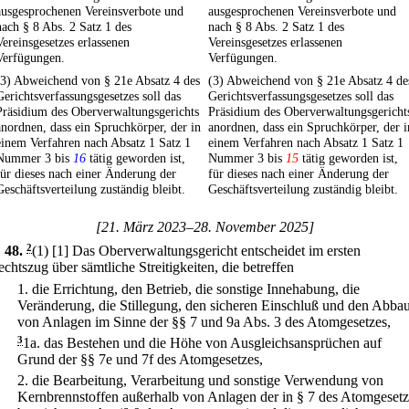
ausgesprochenen Vereinsverbote und
ausgesprochenen Vereinsverbote und
nach § 8 Abs. 2 Satz 1 des
nach § 8 Abs. 2 Satz 1 des
Vereinsgesetzes erlassenen
Vereinsgesetzes erlassenen
Verfügungen.
Verfügungen.
(3) Abweichend von § 21e Absatz 4 des
(3) Abweichend von § 21e Absatz 4 de
Gerichtsverfassungsgesetzes soll das
Gerichtsverfassungsgesetzes soll das
Präsidium des Oberverwaltungsgerichts
Präsidium des Oberverwaltungsgericht
anordnen, dass ein Spruchkörper, der in
anordnen, dass ein Spruchkörper, der i
einem Verfahren nach Absatz 1 Satz 1
einem Verfahren nach Absatz 1 Satz 1
Nummer 3 bis
16
tätig geworden ist,
Nummer 3 bis
15
tätig geworden ist,
für dieses nach einer Änderung der
für dieses nach einer Änderung der
Geschäftsverteilung zuständig bleibt.
Geschäftsverteilung zuständig bleibt.
[21. März 2023–28. November 2025]
 48
.
2
(1)
[1] Das Oberverwaltungsgericht entscheidet im ersten
chtszug über sämtliche Streitigkeiten, die betreffen
1.
die Errichtung, den Betrieb, die sonstige Innehabung, die
Veränderung, die Stillegung, den sicheren Einschluß und den Abba
von Anlagen im Sinne der §§ 7 und 9a Abs. 3 des Atomgesetzes,
3
1a.
das Bestehen und die Höhe von Ausgleichsansprüchen auf
Grund der §§ 7e und 7f des Atomgesetzes,
2.
die Bearbeitung, Verarbeitung und sonstige Verwendung von
Kernbrennstoffen außerhalb von Anlagen der in § 7 des Atomgesetz