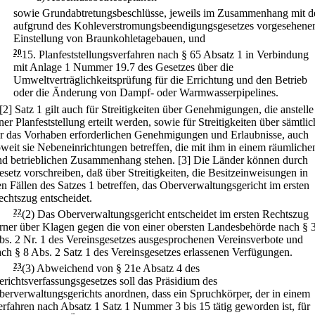
sowie Grundabtretungsbeschlüsse, jeweils im Zusammenhang mit d
aufgrund des Kohleverstromungsbeendigungsgesetzes vorgesehene
Einstellung von Braunkohletagebauen, und
20
15.
Planfeststellungsverfahren nach § 65 Absatz 1 in Verbindung
mit Anlage 1 Nummer 19.7 des Gesetzes über die
Umweltverträglichkeitsprüfung für die Errichtung und den Betrieb
oder die Änderung von Dampf- oder Warmwasserpipelines.
[2] Satz 1 gilt auch für Streitigkeiten über Genehmigungen, die anstelle
ner Planfeststellung erteilt werden, sowie für Streitigkeiten über sämtlic
ür das Vorhaben erforderlichen Genehmigungen und Erlaubnisse, auch
weit sie Nebeneinrichtungen betreffen, die mit ihm in einem räumliche
nd betrieblichen Zusammenhang stehen.
[3] Die Länder können durch
setz vorschreiben, daß über Streitigkeiten, die Besitzeinweisungen in
n Fällen des Satzes 1 betreffen, das Oberverwaltungsgericht im ersten
echtszug entscheidet.
22
(2) Das Oberverwaltungsgericht entscheidet im ersten Rechtszug
erner über Klagen gegen die von einer obersten Landesbehörde nach § 
bs. 2 Nr. 1 des Vereinsgesetzes ausgesprochenen Vereinsverbote und
ch § 8 Abs. 2 Satz 1 des Vereinsgesetzes erlassenen Verfügungen.
23
(3) Abweichend von § 21e Absatz 4 des
richtsverfassungsgesetzes soll das Präsidium des
berverwaltungsgerichts anordnen, dass ein Spruchkörper, der in einem
rfahren nach Absatz 1 Satz 1 Nummer 3 bis 15 tätig geworden ist, für