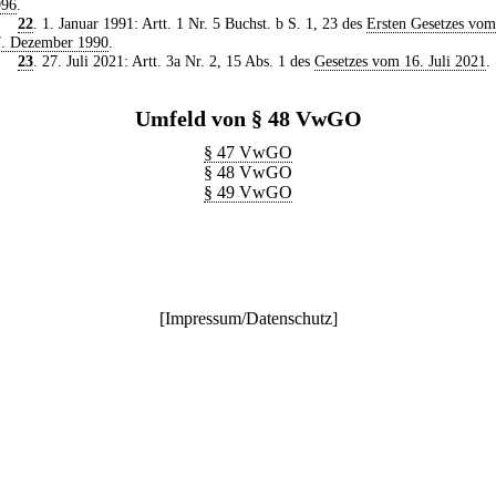
996
.
22
. 1. Januar 1991: Artt. 1 Nr. 5 Buchst. b S. 1, 23 des
Ersten Gesetzes vom
7. Dezember 1990
.
23
. 27. Juli 2021: Artt. 3a Nr. 2, 15 Abs. 1 des
Gesetzes vom 16. Juli 2021
.
Umfeld von § 48 VwGO
§ 47 VwGO
§ 48 VwGO
§ 49 VwGO
[
Impressum/Datenschutz
]