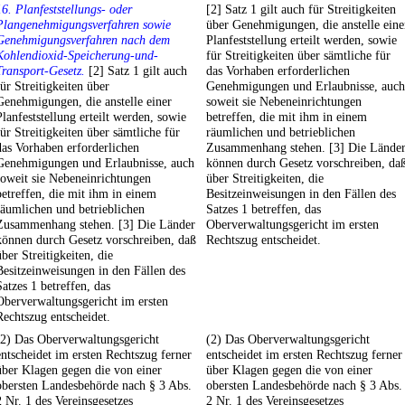
16. Planfeststellungs- oder
[2] Satz 1 gilt auch für Streitigkeiten
Plangenehmigungsverfahren sowie
über Genehmigungen, die anstelle eine
Genehmigungsverfahren nach dem
Planfeststellung erteilt werden, sowie
Kohlendioxid-Speicherung-und-
für Streitigkeiten über sämtliche für
Transport-Gesetz.
[2] Satz 1 gilt auch
das Vorhaben erforderlichen
für Streitigkeiten über
Genehmigungen und Erlaubnisse, auch
Genehmigungen, die anstelle einer
soweit sie Nebeneinrichtungen
Planfeststellung erteilt werden, sowie
betreffen, die mit ihm in einem
für Streitigkeiten über sämtliche für
räumlichen und betrieblichen
das Vorhaben erforderlichen
Zusammenhang stehen. [3] Die Lände
Genehmigungen und Erlaubnisse, auch
können durch Gesetz vorschreiben, da
soweit sie Nebeneinrichtungen
über Streitigkeiten, die
betreffen, die mit ihm in einem
Besitzeinweisungen in den Fällen des
räumlichen und betrieblichen
Satzes 1 betreffen, das
Zusammenhang stehen. [3] Die Länder
Oberverwaltungsgericht im ersten
können durch Gesetz vorschreiben, daß
Rechtszug entscheidet.
über Streitigkeiten, die
Besitzeinweisungen in den Fällen des
Satzes 1 betreffen, das
Oberverwaltungsgericht im ersten
Rechtszug entscheidet.
(2) Das Oberverwaltungsgericht
(2) Das Oberverwaltungsgericht
entscheidet im ersten Rechtszug ferner
entscheidet im ersten Rechtszug ferner
über Klagen gegen die von einer
über Klagen gegen die von einer
obersten Landesbehörde nach § 3 Abs.
obersten Landesbehörde nach § 3 Abs.
2 Nr. 1 des Vereinsgesetzes
2 Nr. 1 des Vereinsgesetzes