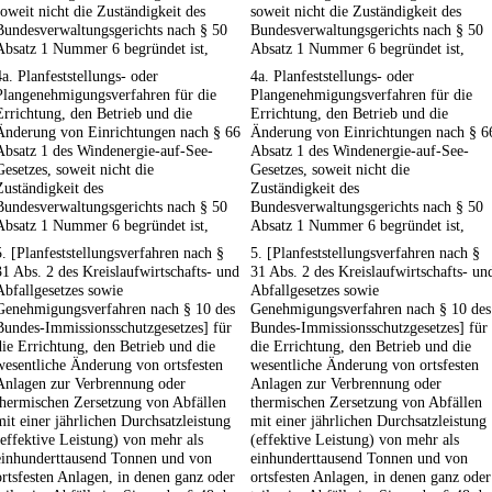
soweit nicht die Zuständigkeit des
soweit nicht die Zuständigkeit des
Bundesverwaltungsgerichts nach § 50
Bundesverwaltungsgerichts nach § 50
Absatz 1 Nummer 6 begründet ist,
Absatz 1 Nummer 6 begründet ist,
4a. Planfeststellungs- oder
4a. Planfeststellungs- oder
Plangenehmigungsverfahren für die
Plangenehmigungsverfahren für die
Errichtung, den Betrieb und die
Errichtung, den Betrieb und die
Änderung von Einrichtungen nach § 66
Änderung von Einrichtungen nach § 6
Absatz 1 des Windenergie-auf-See-
Absatz 1 des Windenergie-auf-See-
Gesetzes, soweit nicht die
Gesetzes, soweit nicht die
Zuständigkeit des
Zuständigkeit des
Bundesverwaltungsgerichts nach § 50
Bundesverwaltungsgerichts nach § 50
Absatz 1 Nummer 6 begründet ist,
Absatz 1 Nummer 6 begründet ist,
5. [Planfeststellungsverfahren nach §
5. [Planfeststellungsverfahren nach §
31 Abs. 2 des Kreislaufwirtschafts- und
31 Abs. 2 des Kreislaufwirtschafts- un
Abfallgesetzes sowie
Abfallgesetzes sowie
Genehmigungsverfahren nach § 10 des
Genehmigungsverfahren nach § 10 des
Bundes-Immissionsschutzgesetzes] für
Bundes-Immissionsschutzgesetzes] für
die Errichtung, den Betrieb und die
die Errichtung, den Betrieb und die
wesentliche Änderung von ortsfesten
wesentliche Änderung von ortsfesten
Anlagen zur Verbrennung oder
Anlagen zur Verbrennung oder
thermischen Zersetzung von Abfällen
thermischen Zersetzung von Abfällen
mit einer jährlichen Durchsatzleistung
mit einer jährlichen Durchsatzleistung
(effektive Leistung) von mehr als
(effektive Leistung) von mehr als
einhunderttausend Tonnen und von
einhunderttausend Tonnen und von
ortsfesten Anlagen, in denen ganz oder
ortsfesten Anlagen, in denen ganz oder