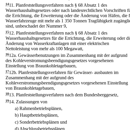
14
11.
Planfeststellungsverfahren nach § 68 Absatz 1 des
Wasserhaushaltsgesetzes oder nach landesrechtlichen Vorschriften f
die Errichtung, die Erweiterung oder die Änderung von Häfen, die f
Wasserfahrzeuge mit mehr als 1 350 Tonnen Tragfähigkeit zugängli
sind, unbeschadet der Nummer 9,
15
12.
Planfeststellungsverfahren nach § 68 Absatz 1 des
Wasserhaushaltsgesetzes für die Errichtung, die Erweiterung oder di
Änderung von Wasserkraftanlagen mit einer elektrischen
Nettoleistung von mehr als 100 Megawatt,
16
12a.
Gewässerbenutzungen im Zusammenhang mit der aufgrund
des Kohleverstromungsbeendigungsgesetzes vorgesehenen
Einstellung von Braunkohletagebauen,
17
12b.
Planfeststellungsverfahren für Gewässer- ausbauten im
Zusammenhang mit der aufgrund des
Kohleverstromungsbeendigungsgesetzes vorgesehenen Einstellung
von Braunkohletagebauen,
18
13.
Planfeststellungsverfahren nach dem Bundesberggesetz,
19
14.
Zulassungen von
a)
Rahmenbetriebsplänen,
b)
Hauptbetriebsplänen,
c)
Sonderbetriebsplänen und
d)
Abschlussbetriebsplänen