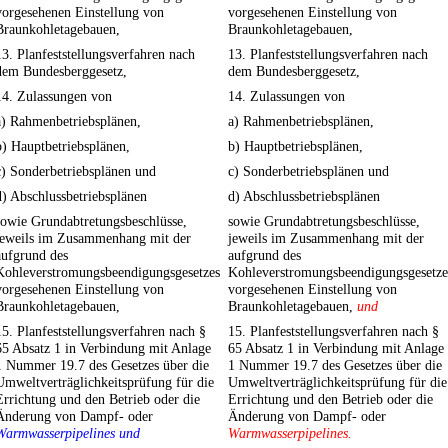
vorgesehenen Einstellung von
vorgesehenen Einstellung von
Braunkohletagebauen,
Braunkohletagebauen,
13. Planfeststellungsverfahren nach
13. Planfeststellungsverfahren nach
dem Bundesberggesetz,
dem Bundesberggesetz,
14. Zulassungen von
14. Zulassungen von
a) Rahmenbetriebsplänen,
a) Rahmenbetriebsplänen,
b) Hauptbetriebsplänen,
b) Hauptbetriebsplänen,
c) Sonderbetriebsplänen und
c) Sonderbetriebsplänen und
d) Abschlussbetriebsplänen
d) Abschlussbetriebsplänen
sowie Grundabtretungsbeschlüsse,
sowie Grundabtretungsbeschlüsse,
jeweils im Zusammenhang mit der
jeweils im Zusammenhang mit der
aufgrund des
aufgrund des
Kohleverstromungsbeendigungsgesetzes
Kohleverstromungsbeendigungsgesetze
vorgesehenen Einstellung von
vorgesehenen Einstellung von
Braunkohletagebauen,
Braunkohletagebauen,
und
15. Planfeststellungsverfahren nach §
15. Planfeststellungsverfahren nach §
65 Absatz 1 in Verbindung mit Anlage
65 Absatz 1 in Verbindung mit Anlage
1 Nummer 19.7 des Gesetzes über die
1 Nummer 19.7 des Gesetzes über die
Umweltverträglichkeitsprüfung für die
Umweltverträglichkeitsprüfung für die
Errichtung und den Betrieb oder die
Errichtung und den Betrieb oder die
Änderung von Dampf- oder
Änderung von Dampf- oder
Warmwasserpipelines und
Warmwasserpipelines.