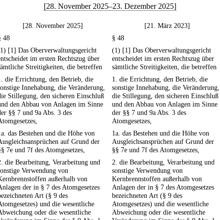
[28. November 2025–23. Dezember 2025]
[28. November 2025]
[21. März 2023]
§ 48
§ 48
(1) [1] Das Oberverwaltungsgericht
(1) [1] Das Oberverwaltungsgericht
entscheidet im ersten Rechtszug über
entscheidet im ersten Rechtszug über
sämtliche Streitigkeiten, die betreffen
sämtliche Streitigkeiten, die betreffen
1. die Errichtung, den Betrieb, die
1. die Errichtung, den Betrieb, die
sonstige Innehabung, die Veränderung,
sonstige Innehabung, die Veränderung,
die Stillegung, den sicheren Einschluß
die Stillegung, den sicheren Einschluß
und den Abbau von Anlagen im Sinne
und den Abbau von Anlagen im Sinne
der §§ 7 und 9a Abs. 3 des
der §§ 7 und 9a Abs. 3 des
Atomgesetzes,
Atomgesetzes,
1a. das Bestehen und die Höhe von
1a. das Bestehen und die Höhe von
Ausgleichsansprüchen auf Grund der
Ausgleichsansprüchen auf Grund der
§§ 7e und 7f des Atomgesetzes,
§§ 7e und 7f des Atomgesetzes,
2. die Bearbeitung, Verarbeitung und
2. die Bearbeitung, Verarbeitung und
sonstige Verwendung von
sonstige Verwendung von
Kernbrennstoffen außerhalb von
Kernbrennstoffen außerhalb von
Anlagen der in § 7 des Atomgesetzes
Anlagen der in § 7 des Atomgesetzes
bezeichneten Art (§ 9 des
bezeichneten Art (§ 9 des
Atomgesetzes) und die wesentliche
Atomgesetzes) und die wesentliche
Abweichung oder die wesentliche
Abweichung oder die wesentliche