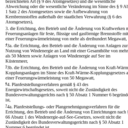
bezeichneten Art (§ 9 des Atomgesetzes) und die wesentliche
Abweichung oder die wesentliche Veränderung im Sinne des § 9 Ab
1 Satz 2 des Atomgesetzes sowie die Aufbewahrung von
Kernbrennstoffen außerhalb der staatlichen Verwahrung (§ 6 des
Atomgesetzes),
3.
die Errichtung, den Betrieb und die Änderung von Kraftwerken m
Feuerungsanlagen für feste, flüssige und gasförmige Brennstoffe mi
einer Feuerungswärmeleistung von mehr als dreihundert Megawatt,
4
3a.
die Errichtung, den Betrieb und die Änderung von Anlagen zur
Nutzung von Windenergie an Land mit einer Gesamthöhe von mehr
als 50 Metern sowie Anlagen von Windenergie auf See im
Küstenmeer,
5
3b.
die Errichtung, den Betrieb und die Änderung von Kraft-Wärm
Kopplungsanlagen im Sinne des Kraft-Wärme-Kopplungsgesetzes 
einer Feuerungswärmeleistung von 50 Megawatt,
6
4.
Planfeststellungsverfahren gemäß § 43 des
Energiewirtschaftsgesetzes, soweit nicht die Zuständigkeit des
Bundesverwaltungsgerichts nach § 50 Absatz 1 Nummer 6 begründ
ist,
7
4a.
Planfeststellungs- oder Plangenehmigungsverfahren für die
Errichtung, den Betrieb und die Änderung von Einrichtungen nach 
66 Absatz 1 des Windenergie-auf-See-Gesetzes, soweit nicht die
Zuständigkeit des Bundesverwaltungsgerichts nach § 50 Absatz 1
Nummer 6 begründet ist,