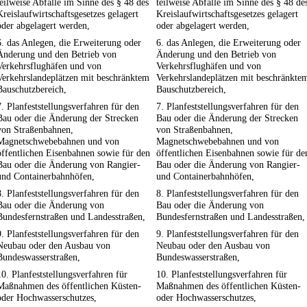
teilweise Abfälle im Sinne des § 48 des
teilweise Abfälle im Sinne des § 48 de
Kreislaufwirtschaftsgesetzes gelagert
Kreislaufwirtschaftsgesetzes gelagert
oder abgelagert werden,
oder abgelagert werden,
6. das Anlegen, die Erweiterung oder
6. das Anlegen, die Erweiterung oder
Änderung und den Betrieb von
Änderung und den Betrieb von
Verkehrsflughäfen und von
Verkehrsflughäfen und von
Verkehrslandeplätzen mit beschränktem
Verkehrslandeplätzen mit beschränkte
Bauschutzbereich,
Bauschutzbereich,
7. Planfeststellungsverfahren für den
7. Planfeststellungsverfahren für den
Bau oder die Änderung der Strecken
Bau oder die Änderung der Strecken
von Straßenbahnen,
von Straßenbahnen,
Magnetschwebebahnen und von
Magnetschwebebahnen und von
öffentlichen Eisenbahnen sowie für den
öffentlichen Eisenbahnen sowie für de
Bau oder die Änderung von Rangier-
Bau oder die Änderung von Rangier-
und Containerbahnhöfen,
und Containerbahnhöfen,
8. Planfeststellungsverfahren für den
8. Planfeststellungsverfahren für den
Bau oder die Änderung von
Bau oder die Änderung von
Bundesfernstraßen und Landesstraßen,
Bundesfernstraßen und Landesstraßen,
9. Planfeststellungsverfahren für den
9. Planfeststellungsverfahren für den
Neubau oder den Ausbau von
Neubau oder den Ausbau von
Bundeswasserstraßen,
Bundeswasserstraßen,
10. Planfeststellungsverfahren für
10. Planfeststellungsverfahren für
Maßnahmen des öffentlichen Küsten-
Maßnahmen des öffentlichen Küsten-
oder Hochwasserschutzes,
oder Hochwasserschutzes,