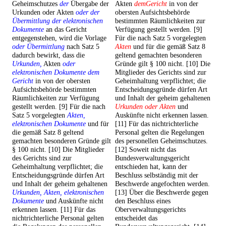
Geheimschutzes
der
Übergabe der
Akten
demGericht
in von der
Urkunden oder Akten
oder der
obersten Aufsichtsbehörde
Übermittlung der elektronischen
bestimmten Räumlichkeiten zur
Dokumente
an das Gericht
Verfügung gestellt werden. [9]
entgegenstehen, wird die Vorlage
Für die nach Satz 5 vorgelegten
oder Übermittlung
nach Satz 5
Akten
und für die gemäß Satz 8
dadurch bewirkt, dass die
geltend gemachten besonderen
Urkunden,
Akten
oder
Gründe gilt § 100 nicht. [10] Die
elektronischen Dokumente dem
Mitglieder des Gerichts sind zur
Gericht
in von der obersten
Geheimhaltung verpflichtet; die
Aufsichtsbehörde bestimmten
Entscheidungsgründe dürfen Art
Räumlichkeiten zur Verfügung
und Inhalt der geheim gehaltenen
gestellt werden. [9] Für die nach
Urkunden oder Akten
und
Satz 5 vorgelegten
Akten,
Auskünfte nicht erkennen lassen.
elektronischen Dokumente
und für
[11] Für das nichtrichterliche
die gemäß Satz 8 geltend
Personal gelten die Regelungen
gemachten besonderen Gründe gilt
des personellen Geheimschutzes.
§ 100 nicht. [10] Die Mitglieder
[12] Soweit nicht das
des Gerichts sind zur
Bundesverwaltungsgericht
Geheimhaltung verpflichtet; die
entschieden hat, kann der
Entscheidungsgründe dürfen Art
Beschluss selbständig mit der
und Inhalt der geheim gehaltenen
Beschwerde angefochten werden.
Urkunden, Akten, elektronischen
[13] Über die Beschwerde gegen
Dokumente
und Auskünfte nicht
den Beschluss eines
erkennen lassen. [11] Für das
Oberverwaltungsgerichts
nichtrichterliche Personal gelten
entscheidet das