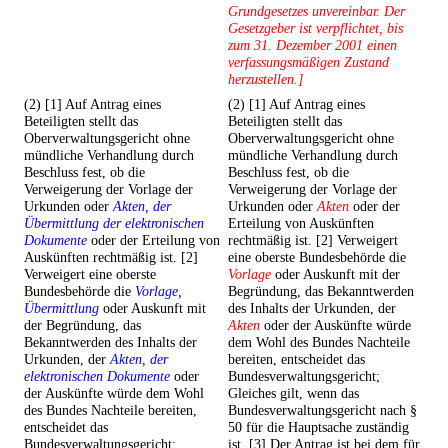
Grundgesetzes unvereinbar. Der
Gesetzgeber ist verpflichtet, bis
zum 31. Dezember 2001 einen
verfassungsmäßigen Zustand
herzustellen.]
(2) [1] Auf Antrag eines
(2) [1] Auf Antrag eines
Beteiligten stellt das
Beteiligten stellt das
Oberverwaltungsgericht ohne
Oberverwaltungsgericht ohne
mündliche Verhandlung durch
mündliche Verhandlung durch
Beschluss fest, ob die
Beschluss fest, ob die
Verweigerung der Vorlage der
Verweigerung der Vorlage der
Urkunden oder
Akten, der
Urkunden oder
Akten
oder der
Übermittlung der elektronischen
Erteilung von Auskünften
Dokumente
oder der Erteilung von
rechtmäßig ist. [2] Verweigert
Auskünften rechtmäßig ist. [2]
eine oberste Bundesbehörde die
Verweigert eine oberste
Vorlage
oder Auskunft mit der
Bundesbehörde die
Vorlage,
Begründung, das Bekanntwerden
Übermittlung
oder Auskunft mit
des Inhalts der Urkunden, der
der Begründung, das
Akten
oder der Auskünfte würde
Bekanntwerden des Inhalts der
dem Wohl des Bundes Nachteile
Urkunden, der
Akten, der
bereiten, entscheidet das
elektronischen Dokumente
oder
Bundesverwaltungsgericht;
der Auskünfte würde dem Wohl
Gleiches gilt, wenn das
des Bundes Nachteile bereiten,
Bundesverwaltungsgericht nach §
entscheidet das
50 für die Hauptsache zuständig
Bundesverwaltungsgericht;
ist. [3] Der Antrag ist bei dem für