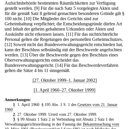
Aufsichtsbehörde bestimmten Räumlichkeiten zur Verfügung
gestellt werden.
[9] Für die nach Satz 5 vorgelegten Akten und
für die gemäß Satz 8 geltend gemachten besonderen Gründe gilt §
100 nicht.
[10] Die Mitglieder des Gerichts sind zur
Geheimhaltung verpflichtet; die Entscheidungsgründe dürfen Art
und Inhalt der geheim gehaltenen Urkunden oder Akten und
Auskünfte nicht erkennen lassen.
[11] Für das nichtrichterliche
Personal gelten die Regelungen des personellen Geheimschutzes.
[12] Soweit nicht das Bundesverwaltungsgericht entschieden hat,
kann der Beschluss selbständig mit der Beschwerde angefochten
werden.
[13] Über die Beschwerde gegen den Beschluss eines
Oberverwaltungsgerichts entscheidet das
Bundesverwaltungsgericht.
[14] Für das Beschwerdeverfahren
gelten die Sätze 4 bis 11 sinngemäß.
[27. Oktober 1999–1. Januar 2002]
[1. April 1960–27. Oktober 1999]
Anmerkungen:
1
. 1. April 1960: § 195 Abs. 1 S. 1 des
Gesetzes vom 21. Januar
1960
.
2
. 27. Oktober 1999: Urteil vom 27. Oktober 1999.
3
. § 99 Absatz 1 Satz 2 in Verbindung mit Absatz 2 Satz 1 der
Verwaltungsgerichtsordnung in der Fassung der
Bekanntmachung vom
19. März 1991
(Bundesgesetzblatt I Seite 686) ist nach Maßgabe der