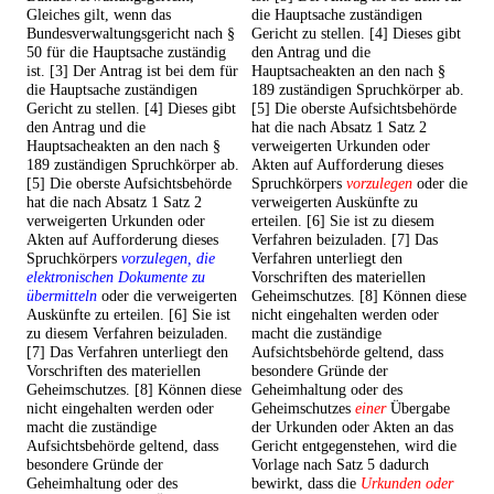
Gleiches gilt, wenn das
die Hauptsache zuständigen
Bundesverwaltungsgericht nach §
Gericht zu stellen. [4] Dieses gibt
50 für die Hauptsache zuständig
den Antrag und die
ist. [3] Der Antrag ist bei dem für
Hauptsacheakten an den nach §
die Hauptsache zuständigen
189 zuständigen Spruchkörper ab.
Gericht zu stellen. [4] Dieses gibt
[5] Die oberste Aufsichtsbehörde
den Antrag und die
hat die nach Absatz 1 Satz 2
Hauptsacheakten an den nach §
verweigerten Urkunden oder
189 zuständigen Spruchkörper ab.
Akten auf Aufforderung dieses
[5] Die oberste Aufsichtsbehörde
Spruchkörpers
vorzulegen
oder die
hat die nach Absatz 1 Satz 2
verweigerten Auskünfte zu
verweigerten Urkunden oder
erteilen. [6] Sie ist zu diesem
Akten auf Aufforderung dieses
Verfahren beizuladen. [7] Das
Spruchkörpers
vorzulegen, die
Verfahren unterliegt den
elektronischen Dokumente zu
Vorschriften des materiellen
übermitteln
oder die verweigerten
Geheimschutzes. [8] Können diese
Auskünfte zu erteilen. [6] Sie ist
nicht eingehalten werden oder
zu diesem Verfahren beizuladen.
macht die zuständige
[7] Das Verfahren unterliegt den
Aufsichtsbehörde geltend, dass
Vorschriften des materiellen
besondere Gründe der
Geheimschutzes. [8] Können diese
Geheimhaltung oder des
nicht eingehalten werden oder
Geheimschutzes
einer
Übergabe
macht die zuständige
der Urkunden oder Akten an das
Aufsichtsbehörde geltend, dass
Gericht entgegenstehen, wird die
besondere Gründe der
Vorlage nach Satz 5 dadurch
Geheimhaltung oder des
bewirkt, dass die
Urkunden oder