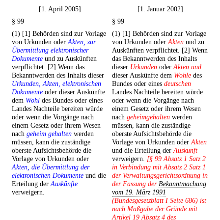
[1. April 2005]
[1. Januar 2002]
§ 99
§ 99
(1) [1] Behörden sind zur Vorlage
(1) [1] Behörden sind zur Vorlage
von Urkunden oder
Akten, zur
von Urkunden oder
Akten
und zu
Übermittlung elektronischer
Auskünften verpflichtet. [2] Wenn
Dokumente
und zu Auskünften
das Bekanntwerden des Inhalts
verpflichtet. [2] Wenn das
dieser
Urkunden
oder
Akten und
Bekanntwerden des Inhalts dieser
dieser Auskünfte dem
Wohle
des
Urkunden, Akten, elektronischen
Bundes oder eines
deutschen
Dokumente
oder dieser Auskünfte
Landes Nachteile bereiten würde
dem
Wohl
des Bundes oder eines
oder wenn die Vorgänge nach
Landes Nachteile bereiten würde
einem Gesetz oder ihrem Wesen
oder wenn die Vorgänge nach
nach
geheimgehalten
werden
einem Gesetz oder ihrem Wesen
müssen, kann die zuständige
nach
geheim gehalten
werden
oberste Aufsichtsbehörde die
müssen, kann die zuständige
Vorlage von Urkunden oder
Akten
oberste Aufsichtsbehörde die
und die Erteilung der
Auskunft
Vorlage von Urkunden oder
verweigern.
[§ 99 Absatz 1 Satz 2
Akten, die Übermittlung der
in Verbindung mit Absatz 2 Satz 1
elektronischen Dokumente
und die
der Verwaltungsgerichtsordnung in
Erteilung der
Auskünfte
der Fassung der
Bekanntmachung
verweigern.
vom 19. März 1991
(Bundesgesetzblatt I Seite 686) ist
nach Maßgabe der Gründe mit
Artikel 19 Absatz 4 des