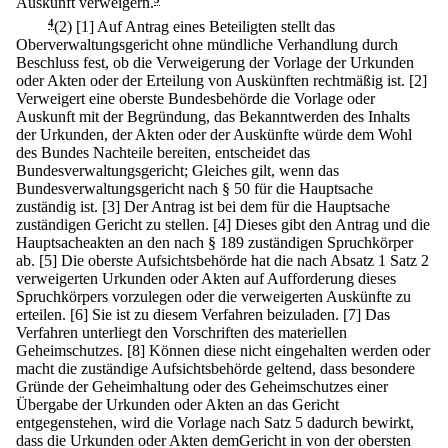
Auskunft verweigern.
4
(2)
[1] Auf Antrag eines Beteiligten stellt das
Oberverwaltungsgericht ohne mündliche Verhandlung durch
Beschluss fest, ob die Verweigerung der Vorlage der Urkunden
oder Akten oder der Erteilung von Auskünften rechtmäßig ist.
[2]
Verweigert eine oberste Bundesbehörde die Vorlage oder
Auskunft mit der Begründung, das Bekanntwerden des Inhalts
der Urkunden, der Akten oder der Auskünfte würde dem Wohl
des Bundes Nachteile bereiten, entscheidet das
Bundesverwaltungsgericht; Gleiches gilt, wenn das
Bundesverwaltungsgericht nach § 50 für die Hauptsache
zuständig ist.
[3] Der Antrag ist bei dem für die Hauptsache
zuständigen Gericht zu stellen.
[4] Dieses gibt den Antrag und die
Hauptsacheakten an den nach § 189 zuständigen Spruchkörper
ab.
[5] Die oberste Aufsichtsbehörde hat die nach Absatz 1 Satz 2
verweigerten Urkunden oder Akten auf Aufforderung dieses
Spruchkörpers vorzulegen oder die verweigerten Auskünfte zu
erteilen.
[6] Sie ist zu diesem Verfahren beizuladen.
[7] Das
Verfahren unterliegt den Vorschriften des materiellen
Geheimschutzes.
[8] Können diese nicht eingehalten werden oder
macht die zuständige Aufsichtsbehörde geltend, dass besondere
Gründe der Geheimhaltung oder des Geheimschutzes einer
Übergabe der Urkunden oder Akten an das Gericht
entgegenstehen, wird die Vorlage nach Satz 5 dadurch bewirkt,
dass die Urkunden oder Akten demGericht in von der obersten