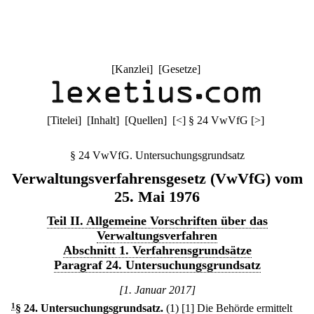
[
Kanzlei
] [
Gesetze
]
[
Titelei
] [
Inhalt
] [
Quellen
]
[
<
]
§ 24 VwVfG
[
>
]
§ 24 VwVfG. Untersuchungsgrundsatz
Verwaltungsverfahrensgesetz (VwVfG) vom
25. Mai 1976
Teil II. Allgemeine Vorschriften über das
Verwaltungsverfahren
Abschnitt 1. Verfahrensgrundsätze
Paragraf 24. Untersuchungsgrundsatz
[1. Januar 2017]
1
§ 24
.
Untersuchungsgrundsatz.
(1)
[1] Die Behörde ermittelt