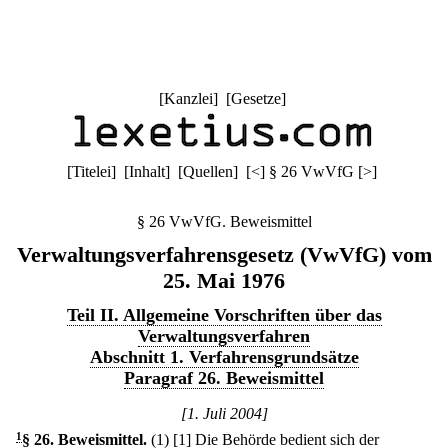
[
Kanzlei
] [
Gesetze
]
[
Titelei
] [
Inhalt
] [
Quellen
]
[
<
]
§ 26 VwVfG
[
>
]
§ 26 VwVfG. Beweismittel
Verwaltungsverfahrensgesetz (VwVfG) vom
25. Mai 1976
Teil II. Allgemeine Vorschriften über das
Verwaltungsverfahren
Abschnitt 1. Verfahrensgrundsätze
Paragraf 26. Beweismittel
[1. Juli 2004]
1
§ 26
.
Beweismittel.
(1)
[1] Die Behörde bedient sich der