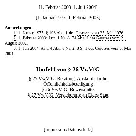
[1. Februar 2003–1. Juli 2004]
[1. Januar 1977–1. Februar 2003]
Anmerkungen:
1
. 1. Januar 1977: § 103 Abs. 1 des
Gesetzes vom 25. Mai 1976
.
2
. 1. Februar 2003: Artt. 1 Nr. 8, 74 Abs. 2 des
Gesetzes vom 21.
August 2002
.
3
. 1. Juli 2004: Artt. 4 Abs. 8 Nr. 2, 8 S. 1 des
Gesetzes vom 5. Mai
2004
.
Umfeld von § 26 VwVfG
§ 25 VwVfG. Beratung, Auskunft, frühe
Öffentlichkeitsbeteiligung
§ 26 VwVfG. Beweismittel
§ 27 VwVfG. Versicherung an Eides Statt
[
Impressum/Datenschutz
]