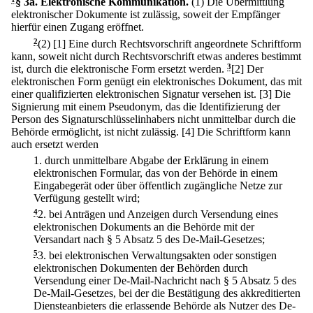
§ 3a
.
Elektronische Kommunikation.
(1) Die Übermittlung
elektronischer Dokumente ist zulässig, soweit der Empfänger
hierfür einen Zugang eröffnet.
2
(2)
[1] Eine durch Rechtsvorschrift angeordnete Schriftform
kann, soweit nicht durch Rechtsvorschrift etwas anderes bestimmt
ist, durch die elektronische Form ersetzt werden.
3
[2] Der
elektronischen Form genügt ein elektronisches Dokument, das mit
einer qualifizierten elektronischen Signatur versehen ist.
[3] Die
Signierung mit einem Pseudonym, das die Identifizierung der
Person des Signaturschlüsselinhabers nicht unmittelbar durch die
Behörde ermöglicht, ist nicht zulässig.
[4] Die Schriftform kann
auch ersetzt werden
1.
durch unmittelbare Abgabe der Erklärung in einem
elektronischen Formular, das von der Behörde in einem
Eingabegerät oder über öffentlich zugängliche Netze zur
Verfügung gestellt wird;
4
2.
bei Anträgen und Anzeigen durch Versendung eines
elektronischen Dokuments an die Behörde mit der
Versandart nach § 5 Absatz 5 des De-Mail-Gesetzes;
5
3.
bei elektronischen Verwaltungsakten oder sonstigen
elektronischen Dokumenten der Behörden durch
Versendung einer De-Mail-Nachricht nach § 5 Absatz 5 des
De-Mail-Gesetzes, bei der die Bestätigung des akkreditierten
Diensteanbieters die erlassende Behörde als Nutzer des De-