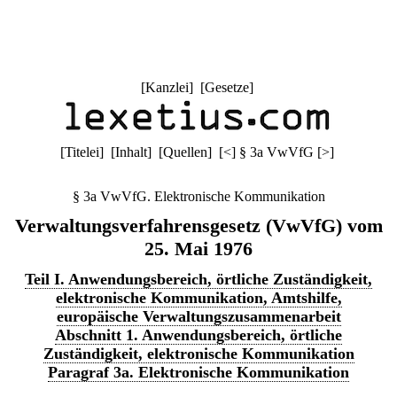
[
Kanzlei
] [
Gesetze
]
[
Titelei
] [
Inhalt
] [
Quellen
]
[
<
]
§ 3a VwVfG
[
>
]
§ 3a VwVfG. Elektronische Kommunikation
Verwaltungsverfahrensgesetz (VwVfG) vom
25. Mai 1976
Teil I. Anwendungsbereich, örtliche Zuständigkeit,
elektronische Kommunikation, Amtshilfe,
europäische Verwaltungszusammenarbeit
Abschnitt 1. Anwendungsbereich, örtliche
Zuständigkeit, elektronische Kommunikation
Paragraf 3a. Elektronische Kommunikation