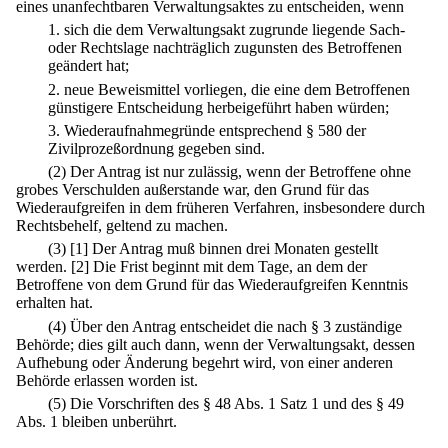
eines unanfechtbaren Verwaltungsaktes zu entscheiden, wenn
1.
sich die dem Verwaltungsakt zugrunde liegende Sach-
oder Rechtslage nachträglich zugunsten des Betroffenen
geändert hat;
2.
neue Beweismittel vorliegen, die eine dem Betroffenen
günstigere Entscheidung herbeigeführt haben würden;
3.
Wiederaufnahmegründe entsprechend § 580 der
Zivilprozeßordnung gegeben sind.
(2) Der Antrag ist nur zulässig, wenn der Betroffene ohne
grobes Verschulden außerstande war, den Grund für das
Wiederaufgreifen in dem früheren Verfahren, insbesondere durch
Rechtsbehelf, geltend zu machen.
(3)
[1] Der Antrag muß binnen drei Monaten gestellt
werden.
[2] Die Frist beginnt mit dem Tage, an dem der
Betroffene von dem Grund für das Wiederaufgreifen Kenntnis
erhalten hat.
(4) Über den Antrag entscheidet die nach § 3 zuständige
Behörde; dies gilt auch dann, wenn der Verwaltungsakt, dessen
Aufhebung oder Änderung begehrt wird, von einer anderen
Behörde erlassen worden ist.
(5) Die Vorschriften des § 48 Abs. 1 Satz 1 und des § 49
Abs. 1 bleiben unberührt.