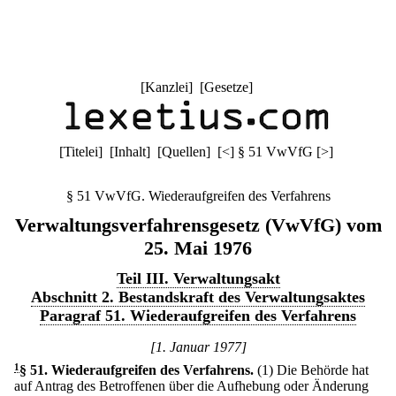
[
Kanzlei
] [
Gesetze
]
[
Titelei
] [
Inhalt
] [
Quellen
]
[
<
]
§ 51 VwVfG
[
>
]
§ 51 VwVfG. Wiederaufgreifen des Verfahrens
Verwaltungsverfahrensgesetz (VwVfG) vom
25. Mai 1976
Teil III. Verwaltungsakt
Abschnitt 2. Bestandskraft des Verwaltungsaktes
Paragraf 51. Wiederaufgreifen des Verfahrens
[1. Januar 1977]
1
§ 51
.
Wiederaufgreifen des Verfahrens.
(1) Die Behörde hat
auf Antrag des Betroffenen über die Aufhebung oder Änderung