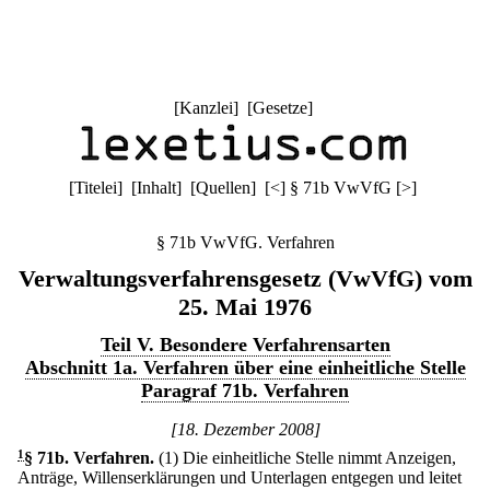
[
Kanzlei
] [
Gesetze
]
[
Titelei
] [
Inhalt
] [
Quellen
]
[
<
]
§ 71b VwVfG
[
>
]
§ 71b VwVfG. Verfahren
Verwaltungsverfahrensgesetz (VwVfG) vom
25. Mai 1976
Teil V. Besondere Verfahrensarten
Abschnitt 1a. Verfahren über eine einheitliche Stelle
Paragraf 71b. Verfahren
[18. Dezember 2008]
1
§ 71b
.
Verfahren.
(1) Die einheitliche Stelle nimmt Anzeigen,
Anträge, Willenserklärungen und Unterlagen entgegen und leitet