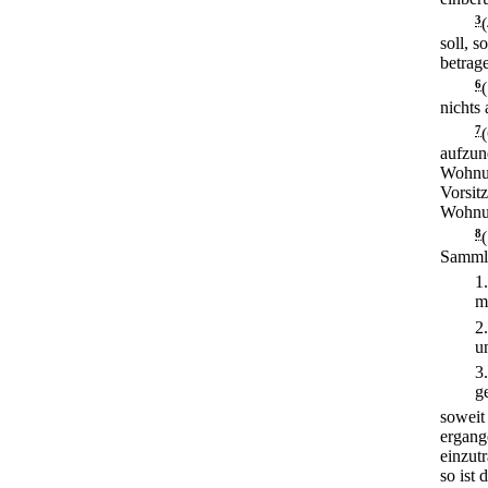
3
soll, 
betrag
6
nichts 
7
aufzu
Wohnun
Vorsit
Wohnun
8
Sammlu
1
m
2
u
3
g
soweit
ergang
einzut
so ist