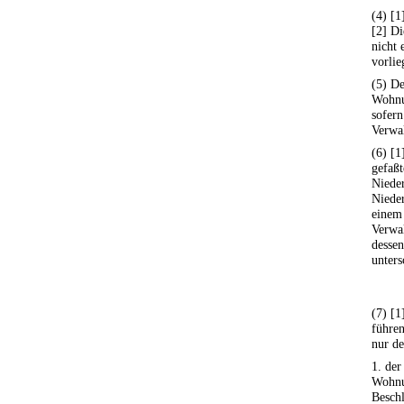
(4) [1
[2] Di
nicht 
vorlie
(5) De
Wohnu
sofern
Verwal
(6) [1
gefaßt
Nieder
Nieder
einem
Verwal
dessen
unters
(7) [1
führen
nur de
1. der
Wohnu
Besch