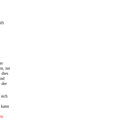
ift
er
en, im
 dies
und
 der
 sich
 kann
en