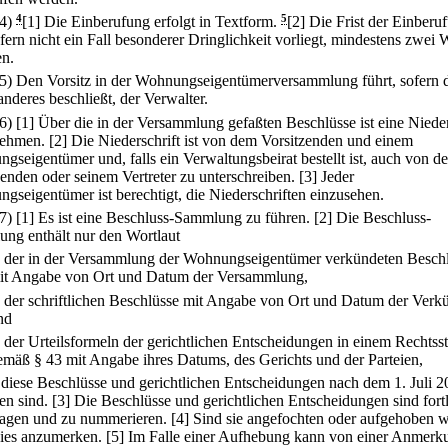
(4)
4
[1] Die Einberufung erfolgt in Textform.
5
[2] Die Frist der Einberu
sofern nicht ein Fall besonderer Dringlichkeit vorliegt, mindestens zwei
en.
(5) Den Vorsitz in der Wohnungseigentümerversammlung führt, sofern 
anderes beschließt, der Verwalter.
(6)
[1] Über die in der Versammlung gefaßten Beschlüsse ist eine Nieder
nehmen.
[2] Die Niederschrift ist von dem Vorsitzenden und einem
gseigentümer und, falls ein Verwaltungsbeirat bestellt ist, auch von d
zenden oder seinem Vertreter zu unterschreiben.
[3] Jeder
gseigentümer ist berechtigt, die Niederschriften einzusehen.
(7)
[1] Es ist eine Beschluss-Sammlung zu führen.
[2] Die Beschluss-
ng enthält nur den Wortlaut
.
der in der Versammlung der Wohnungseigentümer verkündeten Besch
it Angabe von Ort und Datum der Versammlung,
.
der schriftlichen Beschlüsse mit Angabe von Ort und Datum der Ver
nd
.
der Urteilsformeln der gerichtlichen Entscheidungen in einem Rechtsst
emäß § 43 mit Angabe ihres Datums, des Gerichts und der Parteien,
 diese Beschlüsse und gerichtlichen Entscheidungen nach dem 1. Juli 
en sind.
[3] Die Beschlüsse und gerichtlichen Entscheidungen sind fort
ragen und zu nummerieren.
[4] Sind sie angefochten oder aufgehoben 
 dies anzumerken.
[5] Im Falle einer Aufhebung kann von einer Anmerk