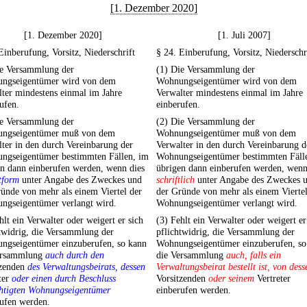
[1. Dezember 2020]
[1. Dezember 2020]
[1. Juli 2007]
Einberufung, Vorsitz, Niederschrift
§ 24. Einberufung, Vorsitz, Niederschr
ie Versammlung der
(1) Die Versammlung der
ngseigentümer wird von dem
Wohnungseigentümer wird von dem
ter mindestens einmal im Jahre
Verwalter mindestens einmal im Jahre
ufen.
einberufen.
ie Versammlung der
(2) Die Versammlung der
ngseigentümer muß von dem
Wohnungseigentümer muß von dem
ter in den durch Vereinbarung der
Verwalter in den durch Vereinbarung d
ngseigentümer bestimmten Fällen, im
Wohnungseigentümer bestimmten Fäll
en dann einberufen werden, wenn dies
übrigen dann einberufen werden, wenn
tform
unter Angabe des Zweckes und
schriftlich
unter Angabe des Zweckes 
ünde von mehr als einem Viertel der
der Gründe von mehr als einem Viertel
ngseigentümer verlangt wird.
Wohnungseigentümer verlangt wird.
hlt ein Verwalter oder weigert er sich
(3) Fehlt ein Verwalter oder weigert er
twidrig, die Versammlung der
pflichtwidrig, die Versammlung der
ngseigentümer einzuberufen, so kann
Wohnungseigentümer einzuberufen, so
ersammlung
auch durch den
die Versammlung
auch, falls ein
tzenden
des Verwaltungsbeirats, dessen
Verwaltungsbeirat bestellt ist, von dess
ter
oder einen durch Beschluss
Vorsitzenden
oder seinem
Vertreter
htigten Wohnungseigentümer
einberufen werden.
rufen werden.