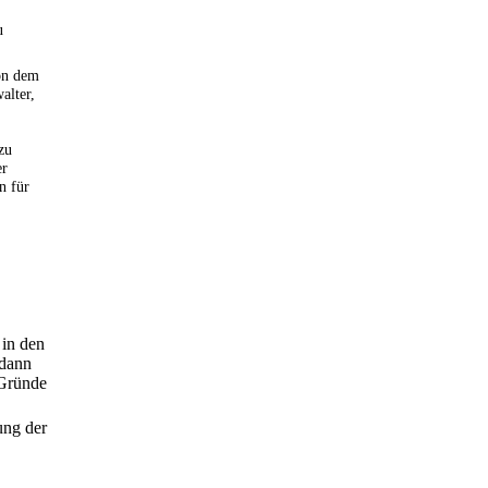
u
on dem
alter,
zu
er
n für
in den
 dann
 Gründe
ung der