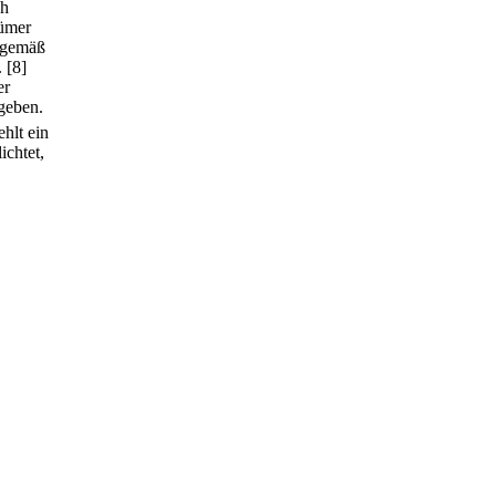
ch
tümer
 gemäß
.
[8]
er
 geben.
ehlt ein
ichtet,