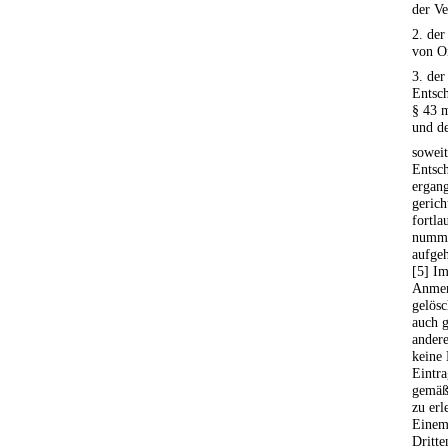
der V
2. der
von O
3. der
Entsch
§ 43 m
und de
soweit
Entsc
ergang
gerich
fortla
nummer
aufgeh
[5] Im
Anmer
gelösc
auch g
ander
keine 
Eintr
gemäß 
zu erl
Einem
Dritt