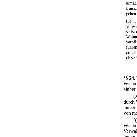
ermäch
Einsi
geben
(8) [
Verwal
so ist
Wohnu
verpfl
führe
durch
diese 
1
§ 24
.
Wohnun
einber
(
durch 
einber
von me
2
Wohnun
Verwalt
einber