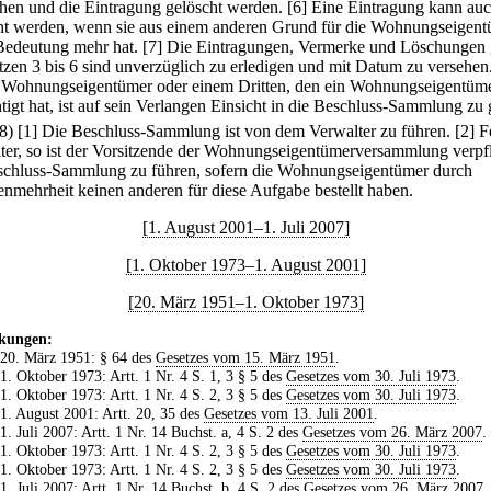
hen und die Eintragung gelöscht werden.
[6] Eine Eintragung kann au
ht werden, wenn sie aus einem anderen Grund für die Wohnungseigen
Bedeutung mehr hat.
[7] Die Eintragungen, Vermerke und Löschungen
tzen 3 bis 6 sind unverzüglich zu erledigen und mit Datum zu versehen
Wohnungseigentümer oder einem Dritten, den ein Wohnungseigentüm
tigt hat, ist auf sein Verlangen Einsicht in die Beschluss-Sammlung zu
(8)
[1] Die Beschluss-Sammlung ist von dem Verwalter zu führen.
[2] F
ter, so ist der Vorsitzende der Wohnungseigentümerversammlung verpfl
schluss-Sammlung zu führen, sofern die Wohnungseigentümer durch
nmehrheit keinen anderen für diese Aufgabe bestellt haben.
[1. August 2001–1. Juli 2007]
[1. Oktober 1973–1. August 2001]
[20. März 1951–1. Oktober 1973]
kungen:
 20. März 1951: § 64 des
Gesetzes vom 15. März 1951
.
 1. Oktober 1973: Artt. 1 Nr. 4 S. 1, 3 § 5 des
Gesetzes vom 30. Juli 1973
.
 1. Oktober 1973: Artt. 1 Nr. 4 S. 2, 3 § 5 des
Gesetzes vom 30. Juli 1973
.
 1. August 2001: Artt. 20, 35 des
Gesetzes vom 13. Juli 2001
.
 1. Juli 2007: Artt. 1 Nr. 14 Buchst. a, 4 S. 2 des
Gesetzes vom 26. März 2007
.
 1. Oktober 1973: Artt. 1 Nr. 4 S. 2, 3 § 5 des
Gesetzes vom 30. Juli 1973
.
 1. Oktober 1973: Artt. 1 Nr. 4 S. 2, 3 § 5 des
Gesetzes vom 30. Juli 1973
.
 1. Juli 2007: Artt. 1 Nr. 14 Buchst. b, 4 S. 2 des
Gesetzes vom 26. März 2007
.