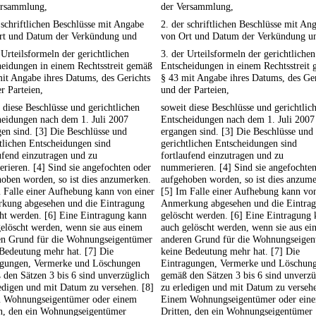
ersammlung,
der Versammlung,
 schriftlichen Beschlüsse mit Angabe
2. der schriftlichen Beschlüsse mit An
rt und Datum der Verkündung und
von Ort und Datum der Verkündung u
 Urteilsformeln der gerichtlichen
3. der Urteilsformeln der gerichtlichen
eidungen in einem Rechtsstreit gemäß
Entscheidungen in einem Rechtsstreit
it Angabe ihres Datums, des Gerichts
§ 43 mit Angabe ihres Datums, des Ger
r Parteien,
und der Parteien,
 diese Beschlüsse und gerichtlichen
soweit diese Beschlüsse und gerichtlic
heidungen nach dem 1. Juli 2007
Entscheidungen nach dem 1. Juli 2007
en sind. [3] Die Beschlüsse und
ergangen sind. [3] Die Beschlüsse und
tlichen Entscheidungen sind
gerichtlichen Entscheidungen sind
ufend einzutragen und zu
fortlaufend einzutragen und zu
ieren. [4] Sind sie angefochten oder
nummerieren. [4] Sind sie angefochte
oben worden, so ist dies anzumerken.
aufgehoben worden, so ist dies anzum
 Falle einer Aufhebung kann von einer
[5] Im Falle einer Aufhebung kann von
kung abgesehen und die Eintragung
Anmerkung abgesehen und die Eintra
ht werden. [6] Eine Eintragung kann
gelöscht werden. [6] Eine Eintragung
elöscht werden, wenn sie aus einem
auch gelöscht werden, wenn sie aus e
en Grund für die Wohnungseigentümer
anderen Grund für die Wohnungseige
Bedeutung mehr hat. [7] Die
keine Bedeutung mehr hat. [7] Die
agungen, Vermerke und Löschungen
Eintragungen, Vermerke und Löschun
den Sätzen 3 bis 6 sind unverzüglich
gemäß den Sätzen 3 bis 6 sind unverzü
edigen und mit Datum zu versehen. [8]
zu erledigen und mit Datum zu versehe
 Wohnungseigentümer oder einem
Einem Wohnungseigentümer oder ein
en, den ein Wohnungseigentümer
Dritten, den ein Wohnungseigentümer