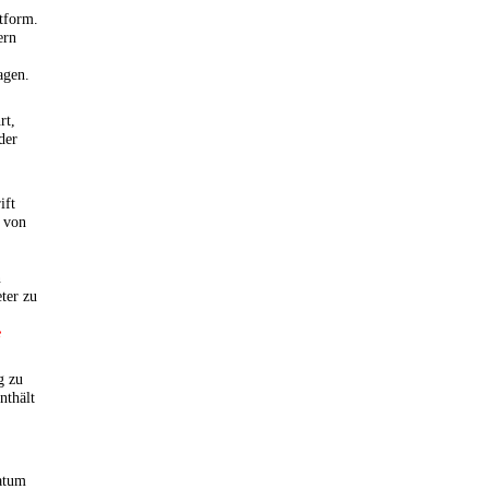
xtform.
ern
agen.
rt,
der
ift
t von
n
ter zu
e
g zu
nthält
atum