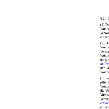
§ 24. 
(1) D
Wohnu
Verwal
einber
(2) D
Wohnu
Verwal
Wohnu
übrig
in Tex
der Gr
Wohnu
(3) Fe
pflich
Wohnu
die V
Vorsi
Vertre
ermäc
einbe