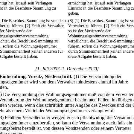
tigt hat, ist auf sein Verlangen
ermächtigt hat, ist auf sein Verlangen
cht in die Beschluss-Sammlung zu
Einsicht in die Beschluss-Sammlung z
.
geben.
1] Die Beschluss-Sammlung ist von dem
(8) [1] Die Beschluss-Sammlung ist v
ter zu führen. [2] Fehlt ein Verwalter,
Verwalter zu führen. [2] Fehlt ein Verw
 der Vorsitzende der
so ist der Vorsitzende der
ngseigentümerversammlung
Wohnungseigentümerversammlung
ichtet, die Beschluss-Sammlung zu
verpflichtet, die Beschluss-Sammlung 
n, sofern die Wohnungseigentümer
führen, sofern die Wohnungseigentüm
 Stimmenmehrheit keinen anderen für
durch Stimmenmehrheit keinen andere
Aufgabe bestellt haben.
diese Aufgabe bestellt haben.
[1. Juli 2007–1. Dezember 2020]
Einberufung, Vorsitz, Niederschrift.
(1) Die Versammlung der
gseigentümer wird von dem Verwalter mindestens einmal im Jahre
ufen.
2) Die Versammlung der Wohnungseigentümer muß von dem Verwalter 
Vereinbarung der Wohnungseigentümer bestimmten Fällen, im übrigen
ufen werden, wenn dies schriftlich unter Angabe des Zweckes und der
hr als einem Viertel der Wohnungseigentümer verlangt wird.
(3) Fehlt ein Verwalter oder weigert er sich pflichtwidrig, die Versamml
gseigentümer einzuberufen, so kann die Versammlung auch, falls ein
ungsbeirat bestellt ist, von dessen Vorsitzenden oder seinem Vertreter
ufen werden.