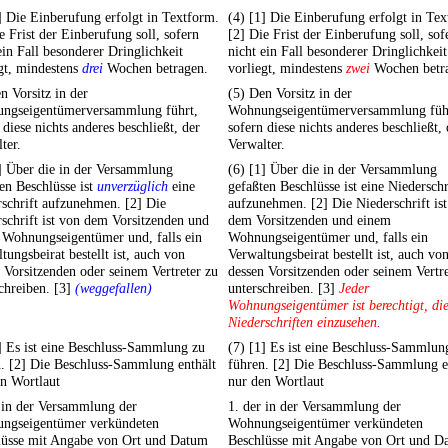
] Die Einberufung erfolgt in Textform.
(4) [1] Die Einberufung erfolgt in Te
e Frist der Einberufung soll, sofern
[2] Die Frist der Einberufung soll, sof
ein Fall besonderer Dringlichkeit
nicht ein Fall besonderer Dringlichkeit
gt, mindestens
drei
Wochen betragen.
vorliegt, mindestens
zwei
Wochen betr
n Vorsitz in der
(5) Den Vorsitz in der
ngseigentümerversammlung führt,
Wohnungseigentümerversammlung füh
 diese nichts anderes beschließt, der
sofern diese nichts anderes beschließt, 
ter.
Verwalter.
] Über die in der Versammlung
(6) [1] Über die in der Versammlung
en Beschlüsse ist
unverzüglich
eine
gefaßten Beschlüsse ist eine Niederschr
schrift aufzunehmen. [2] Die
aufzunehmen. [2] Die Niederschrift is
schrift ist von dem Vorsitzenden und
dem Vorsitzenden und einem
 Wohnungseigentümer und, falls ein
Wohnungseigentümer und, falls ein
tungsbeirat bestellt ist, auch von
Verwaltungsbeirat bestellt ist, auch vo
 Vorsitzenden oder seinem Vertreter zu
dessen Vorsitzenden oder seinem Vertre
chreiben. [3]
(weggefallen)
unterschreiben. [3]
Jeder
Wohnungseigentümer ist berechtigt, di
Niederschriften einzusehen.
] Es ist eine Beschluss-Sammlung zu
(7) [1] Es ist eine Beschluss-Sammlun
. [2] Die Beschluss-Sammlung enthält
führen. [2] Die Beschluss-Sammlung e
n Wortlaut
nur den Wortlaut
 in der Versammlung der
1. der in der Versammlung der
ngseigentümer verkündeten
Wohnungseigentümer verkündeten
lüsse mit Angabe von Ort und Datum
Beschlüsse mit Angabe von Ort und D