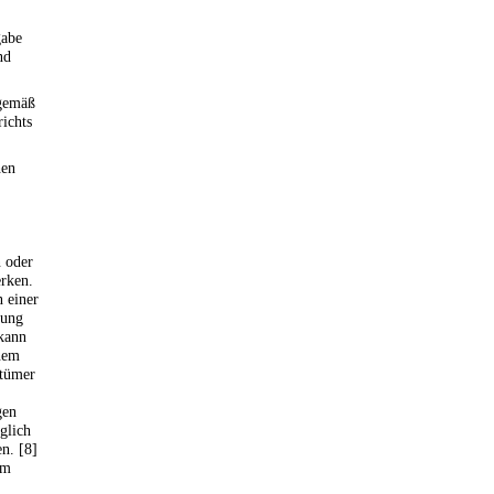
gabe
nd
 gemäß
ichts
hen
n oder
erken.
 einer
gung
 kann
inem
ntümer
gen
glich
n. [8]
em