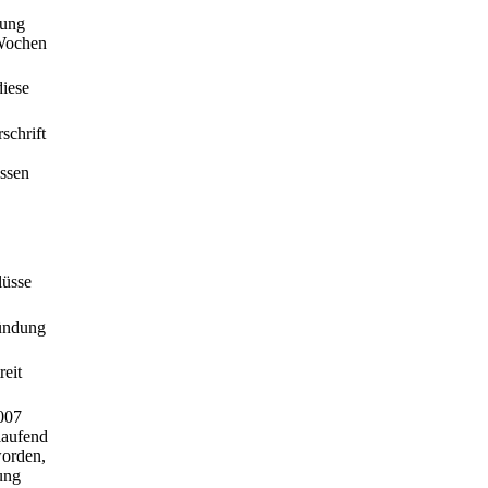
fung
 Wochen
diese
schrift
essen
lüsse
kündung
reit
2007
laufend
worden,
ung