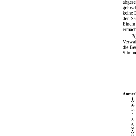
abgese
gelösc
keine 
den Sä
Einem 
ermäch
9
Verwal
die Be
Stimme
Anmer
1
.
2
.
3
.
4
.
5
.
6
.
7
.
8
.