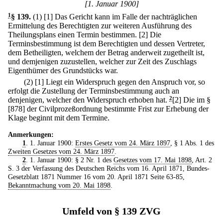
[1. Januar 1900]
1
§ 139
.
(1)
[1] Das Gericht kann im Falle der nachträglichen
Ermittelung des Berechtigten zur weiteren Ausführung des
Theilungsplans einen Termin bestimmen.
[2] Die
Terminsbestimmung ist dem Berechtigten und dessen Vertreter,
dem Betheiligten, welchem der Betrag anderweit zugetheilt ist,
und demjenigen zuzustellen, welcher zur Zeit des Zuschlags
Eigenthümer des Grundstücks war.
(2)
[1] Liegt ein Widerspruch gegen den Anspruch vor, so
erfolgt die Zustellung der Terminsbestimmung auch an
denjenigen, welcher den Widerspruch erhoben hat.
2
[2] Die im §
[878] der Civilprozeßordnung bestimmte Frist zur Erhebung der
Klage beginnt mit dem Termine.
Anmerkungen:
1
. 1. Januar 1900:
Erstes Gesetz vom 24. März 1897
, § 1 Abs. 1 des
Zweiten Gesetzes vom 24. März 1897
.
2
. 1. Januar 1900: § 2 Nr. 1 des
Gesetzes vom 17. Mai 1898
, Art. 2
S. 3 der Verfassung des Deutschen Reichs vom 16. April 1871, Bundes-
Gesetzblatt 1871 Nummer 16 vom 20. April 1871 Seite 63-85,
Bekanntmachung vom 20. Mai 1898
.
Umfeld von § 139 ZVG