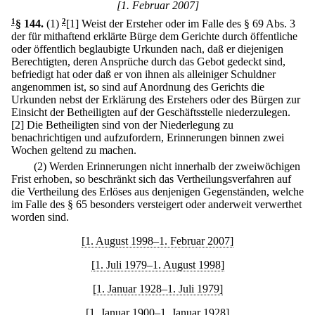
[1. Februar 2007]
1
§ 144
.
(1)
2
[1] Weist der Ersteher oder im Falle des § 69 Abs. 3
der für mithaftend erklärte Bürge dem Gerichte durch öffentliche
oder öffentlich beglaubigte Urkunden nach, daß er diejenigen
Berechtigten, deren Ansprüche durch das Gebot gedeckt sind,
befriedigt hat oder daß er von ihnen als alleiniger Schuldner
angenommen ist, so sind auf Anordnung des Gerichts die
Urkunden nebst der Erklärung des Erstehers oder des Bürgen zur
Einsicht der Betheiligten auf der Geschäftsstelle niederzulegen.
[2] Die Betheiligten sind von der Niederlegung zu
benachrichtigen und aufzufordern, Erinnerungen binnen zwei
Wochen geltend zu machen.
(2) Werden Erinnerungen nicht innerhalb der zweiwöchigen
Frist erhoben, so beschränkt sich das Vertheilungsverfahren auf
die Vertheilung des Erlöses aus denjenigen Gegenständen, welche
im Falle des § 65 besonders versteigert oder anderweit verwerthet
worden sind.
[1. August 1998–1. Februar 2007]
[1. Juli 1979–1. August 1998]
[1. Januar 1928–1. Juli 1979]
[1. Januar 1900–1. Januar 1928]