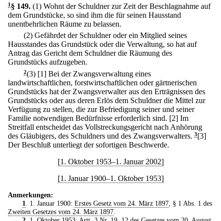
1
§ 149
.
(1) Wohnt der Schuldner zur Zeit der Beschlagnahme auf
dem Grundstücke, so sind ihm die für seinen Hausstand
unentbehrlichen Räume zu belassen.
(2) Gefährdet der Schuldner oder ein Mitglied seines
Hausstandes das Grundstück oder die Verwaltung, so hat auf
Antrag das Gericht dem Schuldner die Räumung des
Grundstücks aufzugeben.
2
(3)
[1] Bei der Zwangsverwaltung eines
landwirtschaftlichen, forstwirtschaftlichen oder gärtnerischen
Grundstücks hat der Zwangsverwalter aus den Erträgnissen des
Grundstücks oder aus deren Erlös dem Schuldner die Mittel zur
Verfügung zu stellen, die zur Befriedigung seiner und seiner
Familie notwendigen Bedürfnisse erforderlich sind.
[2] Im
Streitfall entscheidet das Vollstreckungsgericht nach Anhörung
des Gläubigers, des Schuldners und des Zwangsverwalters.
3
[3]
Der Beschluß unterliegt der sofortigen Beschwerde.
[1. Oktober 1953–1. Januar 2002]
[1. Januar 1900–1. Oktober 1953]
Anmerkungen:
1
. 1. Januar 1900:
Erstes Gesetz vom 24. März 1897
, § 1 Abs. 1 des
Zweiten Gesetzes vom 24. März 1897
.
2
. 1. Oktober 1953: Artt. 3 Nr. 19, 12 des
Gesetzes vom 20. August