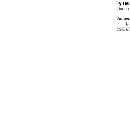
1
§ 160
finden
Anmer
1
.
vom 24